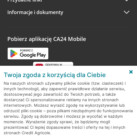
A po wizycie…
Informacje i dokumenty
Zachęcamy do podzielenia się z nami opinią o wizycie.
Wystarczy przejść na stronę
Oceń wizytę
, wyszukać
odwiedzoną placówkę i wypełnić formularz w ramach
platformy Profil Firmy w Google. Dziękujemy za wszystkie
opinie.
Pobierz aplikację CA24 Mobile
Przejdź do pytania
Twoja zgoda z korzyścią dla Ciebie
Na naszych stronach używamy plików cookie (tzw. ciasteczek) i
innych technologii, aby zapewnić prawidłowe działanie serwisu,
RODO
dostosowywać jego zawartość do Twoich potrzeb, a także
dostarczać Ci spersonalizowane reklamy na innych stronach
Regulamin serwisu
internetowych. Możesz wyrazić zgodę na wykorzystywanie lub
odrzucić pliki cookie – poza plikami niezbędnymi do funkcjonowania
Mapa serwisu
serwisu. Zgody są dobrowolne i możesz je wycofać w każdym
momencie. Wyrażenie zgody sprawi, że będziemy mogli
Polityka
Cookies
prezentować Ci lepiej dopasowane treści i oferty na tej i innych
stronach Credit Agricole.