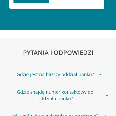
PYTANIA I ODPOWIEDZI
Gdzie jest najbliższy oddział banku?
Jeśli szukasz oddziału naszego banku, zapraszamy na
Gdzie znajdę numer kontaktowy do
stronę
Placówki i bankomaty
, na której znajduje się
oddziału banku?
wygodna wyszukiwarka.
Alternatywnie, możesz skorzystać z pełnej
listy naszych
oddziałów
.
Bank Credit Agricole nie udostępnia ogólnego numeru