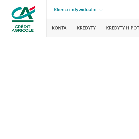
Klienci indywidualni
KONTA
KREDYTY
KREDYTY HIPO