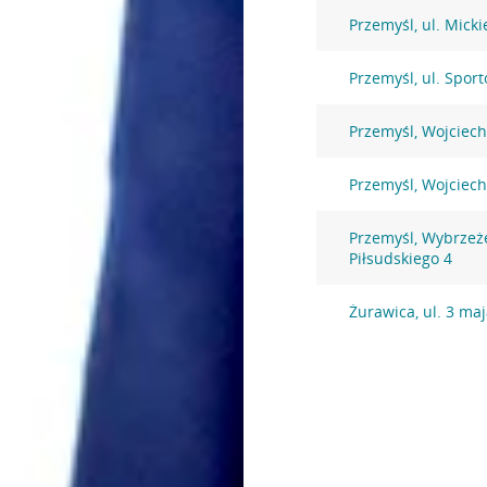
Przemyśl, ul. Micki
Przemyśl, ul. Spor
Przemyśl, Wojciec
Przemyśl, Wojciec
Przemyśl, Wybrzeż
Piłsudskiego 4
Żurawica, ul. 3 maj