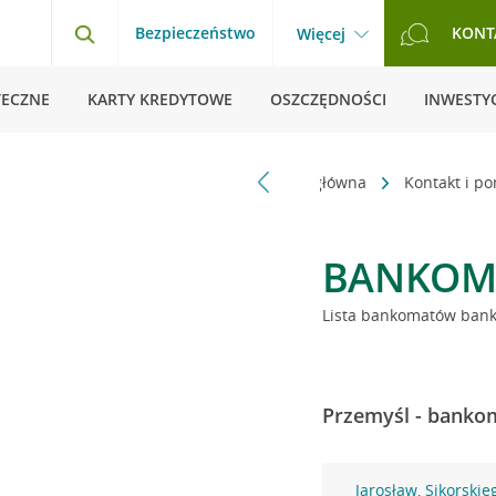
Bezpieczeństwo
KONT
Więcej
TECZNE
KARTY KREDYTOWE
OSZCZĘDNOŚCI
INWESTYC
Strona główna
Kontakt i p
BANKOM
Lista bankomatów banku
Przemyśl - bankom
Jarosław, Sikorskie