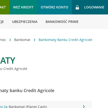
AKT
WEŹ KREDYT
OTWÓRZ KONTO
LOGOWANIE
JE
UBEZPIECZENIA
BANKOWOŚĆ PRIME
omoc
Bankomat
Bankomaty Banku Credit Agricole
ATY
 Credit Agricole
aty banku Credit Agricole
go 2a
Bankomat (Planet Cash)