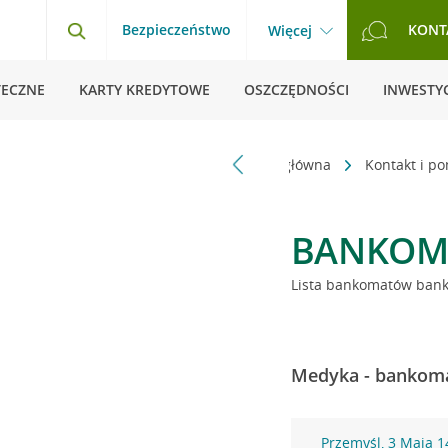
Bezpieczeństwo
KONT
Więcej
TECZNE
KARTY KREDYTOWE
OSZCZĘDNOŚCI
INWESTYC
Strona główna
Kontakt i p
BANKOM
Lista bankomatów banku
Medyka - bankoma
Przemyśl, 3 Maja 1