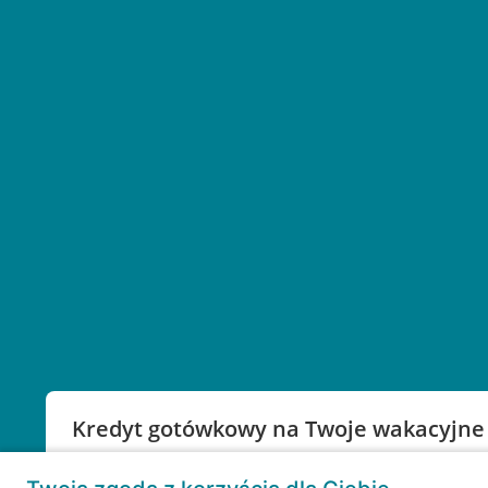
Kredyt gotówkowy na Twoje wakacyjne
Weź kredyt na to co ważne. Twoje marzenia nie mu