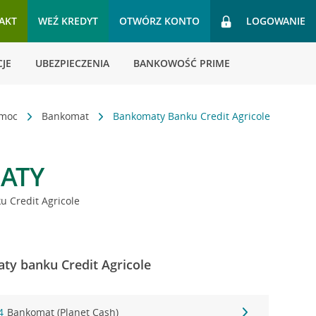
AKT
WEŹ KREDYT
OTWÓRZ KONTO
LOGOWANIE
JE
UBEZPIECZENIA
BANKOWOŚĆ PRIME
omoc
Bankomat
Bankomaty Banku Credit Agricole
ATY
 Credit Agricole
ty banku Credit Agricole
4
Bankomat (Planet Cash)