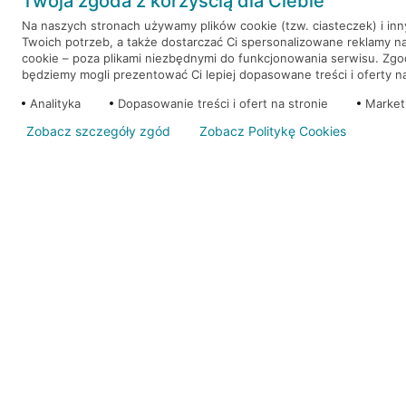
Twoja zgoda z korzyścią dla Ciebie
RRSO: 9,6%
Na naszych stronach używamy plików cookie (tzw. ciasteczek) i in
Twoich potrzeb, a także dostarczać Ci spersonalizowane reklamy n
WEŹ KREDYT
NOTA PRAWNA
cookie – poza plikami niezbędnymi do funkcjonowania serwisu. Zg
będziemy mogli prezentować Ci lepiej dopasowane treści i oferty na 
Analityka
Dopasowanie treści i ofert na stronie
Market
Zobacz szczegóły zgód
Zobacz Politykę Cookies