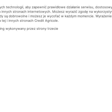
nych technologii, aby zapewnić prawidłowe działanie serwisu, dostoso
a innych stronach internetowych. Możesz wyrazić zgodę na wykorzystywa
ody są dobrowolne i możesz je wycofać w każdym momencie. Wyrażenie
tej i innych stronach Credit Agricole.
ing wykonywany przez strony trzecie
PYTANIA I ODPOWIEDZI