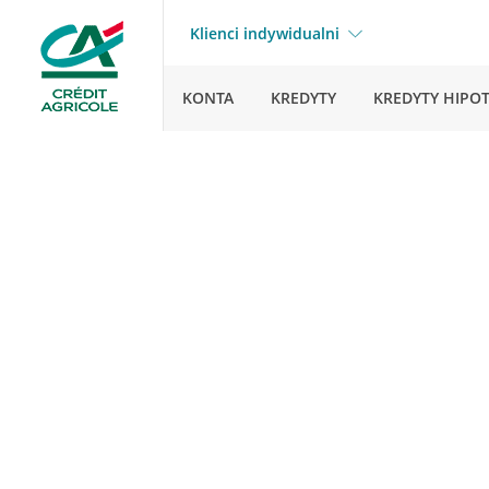
Klienci indywidualni
KONTA
KREDYTY
KREDYTY HIPO