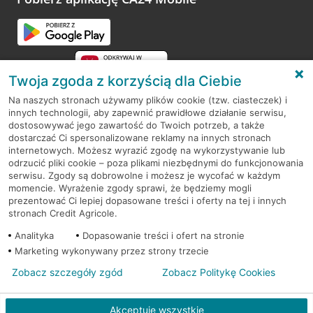
Przejdź do pytania
Twoja zgoda z korzyścią dla Ciebie
Na naszych stronach używamy plików cookie (tzw. ciasteczek) i
innych technologii, aby zapewnić prawidłowe działanie serwisu,
RODO
dostosowywać jego zawartość do Twoich potrzeb, a także
dostarczać Ci spersonalizowane reklamy na innych stronach
Regulamin serwisu
internetowych. Możesz wyrazić zgodę na wykorzystywanie lub
odrzucić pliki cookie – poza plikami niezbędnymi do funkcjonowania
Mapa serwisu
serwisu. Zgody są dobrowolne i możesz je wycofać w każdym
momencie. Wyrażenie zgody sprawi, że będziemy mogli
Polityka
Cookies
prezentować Ci lepiej dopasowane treści i oferty na tej i innych
stronach Credit Agricole.
Polityka prywatności
Analityka
Dopasowanie treści i ofert na stronie
Marketing wykonywany przez strony trzecie
Zobacz szczegóły zgód
Zobacz Politykę Cookies
© 2026 Credit Agricole Bank Polska S.A. Wszelkie prawa zastrzeżone
Akceptuję wszystkie