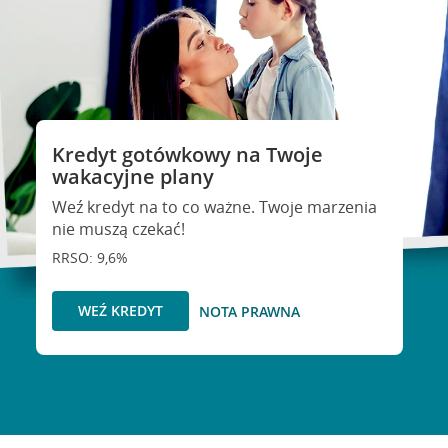
Kredyt gotówkowy na Twoje
wakacyjne plany
Weź kredyt na to co ważne. Twoje marzenia
nie muszą czekać!
RRSO: 9,6%
WEŹ KREDYT
NOTA PRAWNA