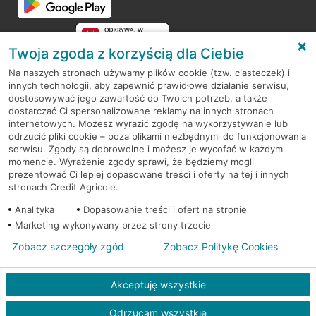
Twoja zgoda z korzyścią dla Ciebie
Na naszych stronach używamy plików cookie (tzw. ciasteczek) i
innych technologii, aby zapewnić prawidłowe działanie serwisu,
RODO
dostosowywać jego zawartość do Twoich potrzeb, a także
dostarczać Ci spersonalizowane reklamy na innych stronach
Regulamin serwisu
internetowych. Możesz wyrazić zgodę na wykorzystywanie lub
odrzucić pliki cookie – poza plikami niezbędnymi do funkcjonowania
Mapa serwisu
serwisu. Zgody są dobrowolne i możesz je wycofać w każdym
momencie. Wyrażenie zgody sprawi, że będziemy mogli
Polityka
Cookies
prezentować Ci lepiej dopasowane treści i oferty na tej i innych
stronach Credit Agricole.
Polityka prywatności
Analityka
Dopasowanie treści i ofert na stronie
Marketing wykonywany przez strony trzecie
Zobacz szczegóły zgód
Zobacz Politykę Cookies
© 2026 Credit Agricole Bank Polska S.A. Wszelkie prawa zastrzeżone
Akceptuję wszystkie
Odrzucam wszystkie