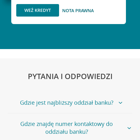
WEŹ KREDYT
NOTA PRAWNA
PYTANIA I ODPOWIEDZI
Gdzie jest najbliższy oddział banku?
Jeśli szukasz oddziału naszego banku, zapraszamy na
Gdzie znajdę numer kontaktowy do
stronę
Placówki i bankomaty
, na której znajduje się
oddziału banku?
wygodna wyszukiwarka.