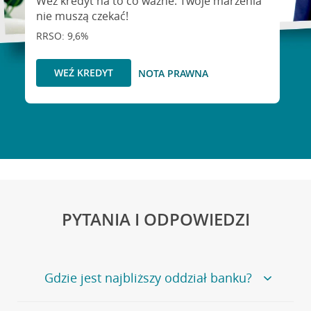
Weź kredyt na to co ważne. Twoje marzenia
nie muszą czekać!
RRSO: 9,6%
WEŹ KREDYT
NOTA PRAWNA
PYTANIA I ODPOWIEDZI
Gdzie jest najbliższy oddział banku?