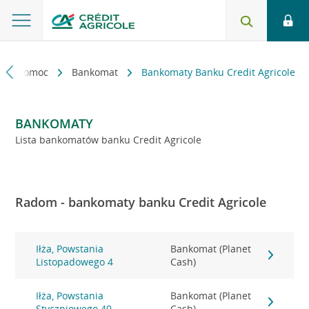
kt i pomoc
Bankomat
Bankomaty Banku Credit Agricole
BANKOMATY
Lista bankomatów banku Credit Agricole
Radom - bankomaty banku Credit Agricole
Iłża, Powstania
Bankomat (Planet
Listopadowego 4
Cash)
Iłża, Powstania
Bankomat (Planet
Styczniowego 40
Cash)