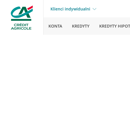
Klienci indywidualni
KONTA
KREDYTY
KREDYTY HIPO