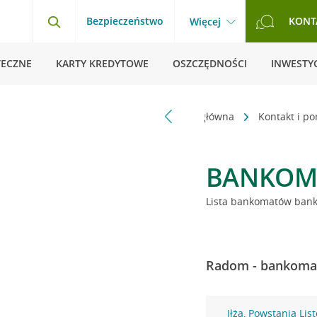
Bezpieczeństwo
KONT
Więcej
TECZNE
KARTY KREDYTOWE
OSZCZĘDNOŚCI
INWESTYC
Strona główna
Kontakt i p
BANKOM
Lista bankomatów banku
Radom - bankomat
Iłża, Powstania Li