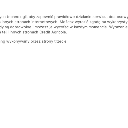
szą czekać!
nych technologii, aby zapewnić prawidłowe działanie serwisu, dostoso
a innych stronach internetowych. Możesz wyrazić zgodę na wykorzystywa
ody są dobrowolne i możesz je wycofać w każdym momencie. Wyrażenie
tej i innych stronach Credit Agricole.
ing wykonywany przez strony trzecie
PYTANIA I ODPOWIEDZI