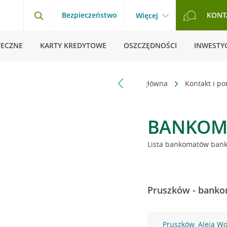
Bezpieczeństwo
KONT
Więcej
TECZNE
KARTY KREDYTOWE
OSZCZĘDNOŚCI
INWESTYC
Strona główna
Kontakt i p
BANKOM
Lista bankomatów banku
Pruszków - bankom
Pruszków, Aleja Wo