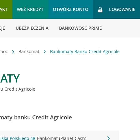
AKT
WEŹ KREDYT
OTWÓRZ KONTO
LOGOWANIE
JE
UBEZPIECZENIA
BANKOWOŚĆ PRIME
omoc
Bankomat
Bankomaty Banku Credit Agricole
ATY
 Credit Agricole
aty banku Credit Agricole
jska Polskiego 48
Bankomat (Planet Cash)