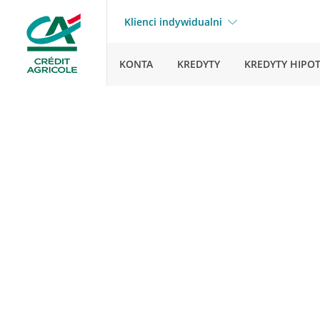
Klienci indywidualni
KONTA
KREDYTY
KREDYTY HIPO