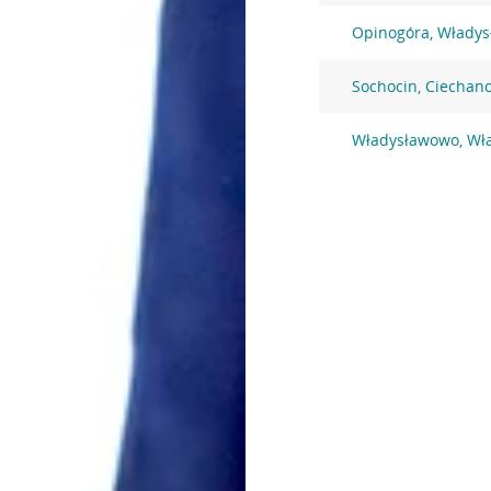
Opinogóra, Włady
Sochocin, Ciechan
Władysławowo, Wł