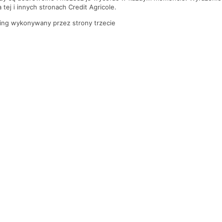
tej i innych stronach Credit Agricole.
ing wykonywany przez strony trzecie
PYTANIA I ODPOWIEDZI
Gdzie jest najbliższy oddział banku?