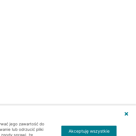
wywać jego zawartość do
nie lub odrzucić pliki
Akceptuję wszystkie
 zgody sprawi, że