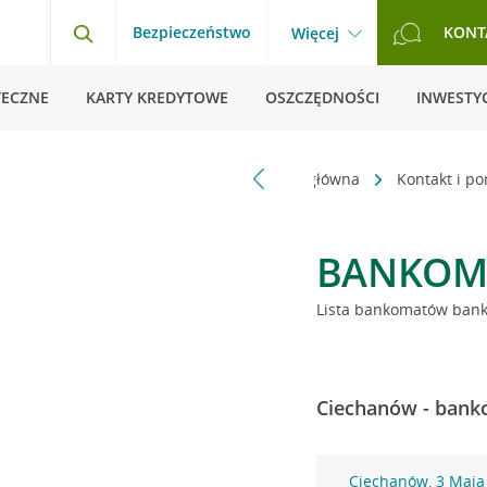
Bezpieczeństwo
KONT
Więcej
TECZNE
KARTY KREDYTOWE
OSZCZĘDNOŚCI
INWESTYC
Strona główna
Kontakt i p
BANKOM
Lista bankomatów banku
Ciechanów - banko
Ciechanów, 3 Maja