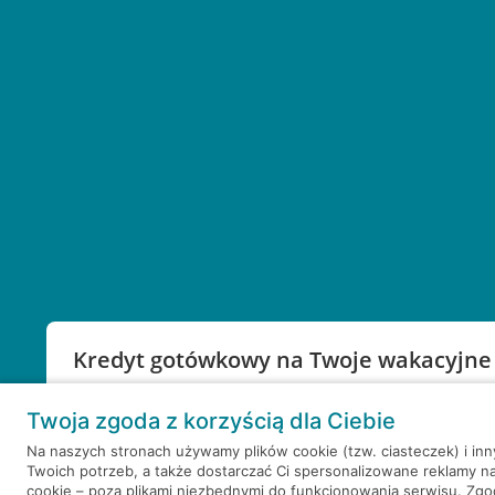
Kredyt gotówkowy na Twoje wakacyjne
Weź kredyt na to co ważne. Twoje marzenia nie mu
Twoja zgoda z korzyścią dla Ciebie
RRSO: 9,6%
Na naszych stronach używamy plików cookie (tzw. ciasteczek) i in
Twoich potrzeb, a także dostarczać Ci spersonalizowane reklamy n
WEŹ KREDYT
NOTA PRAWNA
cookie – poza plikami niezbędnymi do funkcjonowania serwisu. Zg