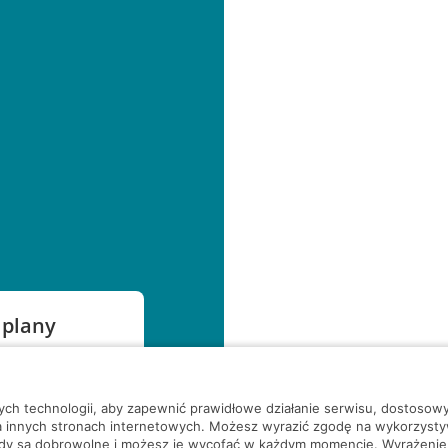
 plany
szą czekać!
nych technologii, aby zapewnić prawidłowe działanie serwisu, dostoso
a innych stronach internetowych. Możesz wyrazić zgodę na wykorzystywa
ody są dobrowolne i możesz je wycofać w każdym momencie. Wyrażenie