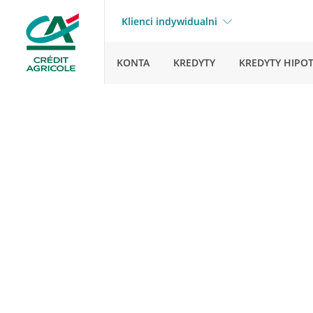
Klienci indywidualni
KONTA
KREDYTY
KREDYTY HIPO