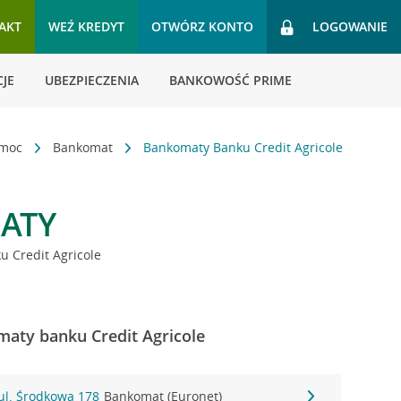
AKT
WEŹ KREDYT
OTWÓRZ KONTO
LOGOWANIE
JE
UBEZPIECZENIA
BANKOWOŚĆ PRIME
omoc
Bankomat
Bankomaty Banku Credit Agricole
ATY
 Credit Agricole
aty banku Credit Agricole
 ul. Środkowa 178
Bankomat (Euronet)