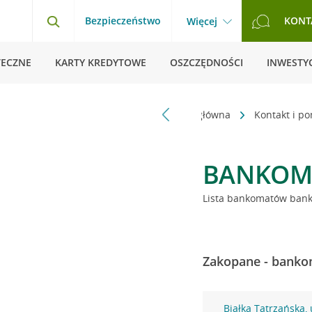
Bezpieczeństwo
KONT
Więcej
TECZNE
KARTY KREDYTOWE
OSZCZĘDNOŚCI
INWESTYC
Strona główna
Kontakt i p
BANKOM
Lista bankomatów banku
Zakopane - bankom
Białka Tatrzańska,