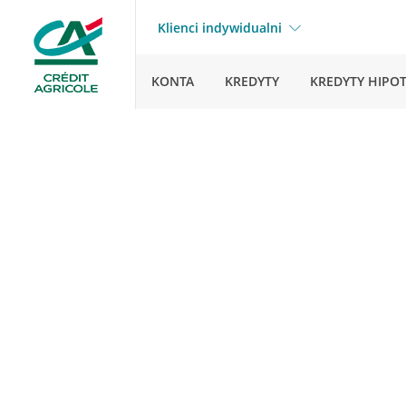
Klienci indywidualni
KONTA
KREDYTY
KREDYTY HIPO