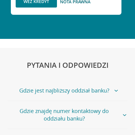
WEŹ KREDYT
NOTA PRAWNA
PYTANIA I ODPOWIEDZI
Gdzie jest najbliższy oddział banku?
Jeśli szukasz oddziału naszego banku, zapraszamy na
Gdzie znajdę numer kontaktowy do
stronę
Placówki i bankomaty
, na której znajduje się
oddziału banku?
wygodna wyszukiwarka.
Alternatywnie, możesz skorzystać z pełnej
listy naszych