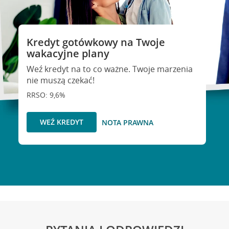
Kredyt gotówkowy na Twoje
wakacyjne plany
Weź kredyt na to co ważne. Twoje marzenia
nie muszą czekać!
RRSO: 9,6%
WEŹ KREDYT
NOTA PRAWNA