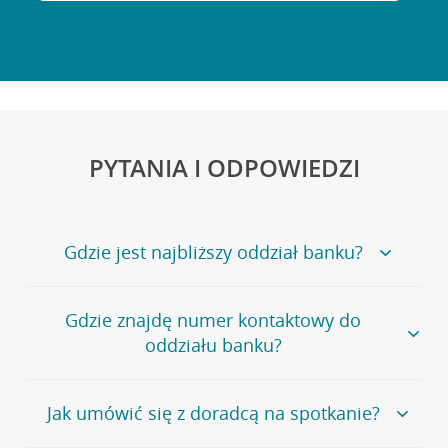
PYTANIA I ODPOWIEDZI
Gdzie jest najbliższy oddział banku?
Jeśli szukasz oddziału naszego banku, zapraszamy na
Gdzie znajdę numer kontaktowy do
stronę
Placówki i bankomaty
, na której znajduje się
oddziału banku?
wygodna wyszukiwarka.
Alternatywnie, możesz skorzystać z pełnej
listy naszych
oddziałów
.
Bank Credit Agricole nie udostępnia ogólnego numeru
Jak umówić się z doradcą na spotkanie?
telefonu do placówki bankowej.
Przejdź do pytania