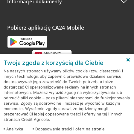
Informacje i dokumenty
Zachęcamy do podzielenia się z nami opinią o wizycie.
Wystarczy przejść na stronę
Oceń wizytę
, wyszukać
odwiedzoną placówkę i wypełnić formularz w ramach
platformy Profil Firmy w Google. Dziękujemy za wszystkie
opinie.
Pobierz aplikację CA24 Mobile
Przejdź do pytania
Twoja zgoda z korzyścią dla Ciebie
Na naszych stronach używamy plików cookie (tzw. ciasteczek) i
innych technologii, aby zapewnić prawidłowe działanie serwisu,
RODO
dostosowywać jego zawartość do Twoich potrzeb, a także
dostarczać Ci spersonalizowane reklamy na innych stronach
Regulamin serwisu
internetowych. Możesz wyrazić zgodę na wykorzystywanie lub
odrzucić pliki cookie – poza plikami niezbędnymi do funkcjonowania
Mapa serwisu
serwisu. Zgody są dobrowolne i możesz je wycofać w każdym
momencie. Wyrażenie zgody sprawi, że będziemy mogli
Polityka
Cookies
prezentować Ci lepiej dopasowane treści i oferty na tej i innych
stronach Credit Agricole.
Polityka prywatności
Analityka
Dopasowanie treści i ofert na stronie