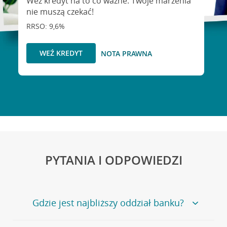
Weź kredyt na to co ważne. Twoje marzenia
nie muszą czekać!
RRSO: 9,6%
WEŹ KREDYT
NOTA PRAWNA
PYTANIA I ODPOWIEDZI
Gdzie jest najbliższy oddział banku?