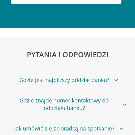
PYTANIA I ODPOWIEDZI
Gdzie jest najbliższy oddział banku?
Jeśli szukasz oddziału naszego banku, zapraszamy na
Gdzie znajdę numer kontaktowy do
stronę
Placówki i bankomaty
, na której znajduje się
oddziału banku?
wygodna wyszukiwarka.
Alternatywnie, możesz skorzystać z pełnej
listy naszych
oddziałów
.
Bank Credit Agricole nie udostępnia ogólnego numeru
Jak umówić się z doradcą na spotkanie?
telefonu do placówki bankowej.