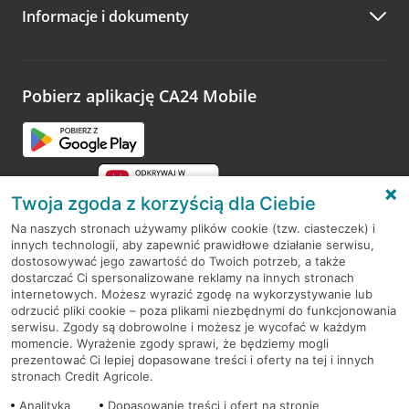
Informacje i dokumenty
Zachęcamy do podzielenia się z nami opinią o wizycie.
Wystarczy przejść na stronę
Oceń wizytę
, wyszukać
odwiedzoną placówkę i wypełnić formularz w ramach
platformy Profil Firmy w Google. Dziękujemy za wszystkie
opinie.
Pobierz aplikację CA24 Mobile
Przejdź do pytania
Twoja zgoda z korzyścią dla Ciebie
Na naszych stronach używamy plików cookie (tzw. ciasteczek) i
innych technologii, aby zapewnić prawidłowe działanie serwisu,
RODO
dostosowywać jego zawartość do Twoich potrzeb, a także
dostarczać Ci spersonalizowane reklamy na innych stronach
Regulamin serwisu
internetowych. Możesz wyrazić zgodę na wykorzystywanie lub
odrzucić pliki cookie – poza plikami niezbędnymi do funkcjonowania
Mapa serwisu
serwisu. Zgody są dobrowolne i możesz je wycofać w każdym
momencie. Wyrażenie zgody sprawi, że będziemy mogli
Polityka
Cookies
prezentować Ci lepiej dopasowane treści i oferty na tej i innych
stronach Credit Agricole.
Polityka prywatności
Analityka
Dopasowanie treści i ofert na stronie