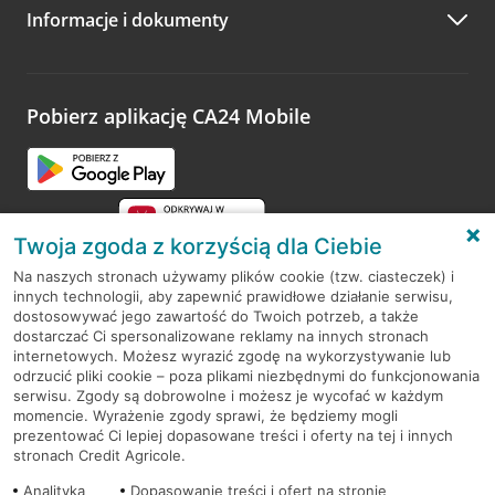
Informacje i dokumenty
Zachęcamy do podzielenia się z nami opinią o wizycie.
Wystarczy przejść na stronę
Oceń wizytę
, wyszukać
odwiedzoną placówkę i wypełnić formularz w ramach
platformy Profil Firmy w Google. Dziękujemy za wszystkie
opinie.
Pobierz aplikację CA24 Mobile
Przejdź do pytania
Twoja zgoda z korzyścią dla Ciebie
Na naszych stronach używamy plików cookie (tzw. ciasteczek) i
innych technologii, aby zapewnić prawidłowe działanie serwisu,
RODO
dostosowywać jego zawartość do Twoich potrzeb, a także
dostarczać Ci spersonalizowane reklamy na innych stronach
Regulamin serwisu
internetowych. Możesz wyrazić zgodę na wykorzystywanie lub
odrzucić pliki cookie – poza plikami niezbędnymi do funkcjonowania
Mapa serwisu
serwisu. Zgody są dobrowolne i możesz je wycofać w każdym
momencie. Wyrażenie zgody sprawi, że będziemy mogli
Polityka
Cookies
prezentować Ci lepiej dopasowane treści i oferty na tej i innych
stronach Credit Agricole.
Polityka prywatności
Analityka
Dopasowanie treści i ofert na stronie