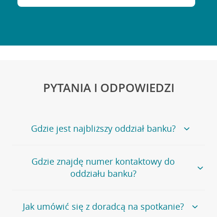
PYTANIA I ODPOWIEDZI
Gdzie jest najbliższy oddział banku?
Jeśli szukasz oddziału naszego banku, zapraszamy na
Gdzie znajdę numer kontaktowy do
stronę
Placówki i bankomaty
, na której znajduje się
oddziału banku?
wygodna wyszukiwarka.
Alternatywnie, możesz skorzystać z pełnej
listy naszych
oddziałów
.
Bank Credit Agricole nie udostępnia ogólnego numeru
Jak umówić się z doradcą na spotkanie?
telefonu do placówki bankowej.