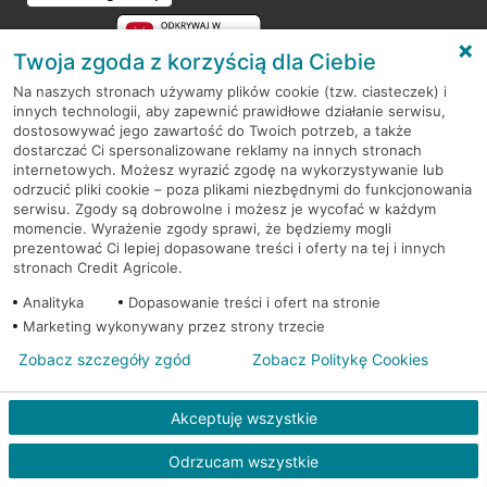
Twoja zgoda z korzyścią dla Ciebie
Na naszych stronach używamy plików cookie (tzw. ciasteczek) i
innych technologii, aby zapewnić prawidłowe działanie serwisu,
RODO
dostosowywać jego zawartość do Twoich potrzeb, a także
dostarczać Ci spersonalizowane reklamy na innych stronach
Regulamin serwisu
internetowych. Możesz wyrazić zgodę na wykorzystywanie lub
odrzucić pliki cookie – poza plikami niezbędnymi do funkcjonowania
Mapa serwisu
serwisu. Zgody są dobrowolne i możesz je wycofać w każdym
momencie. Wyrażenie zgody sprawi, że będziemy mogli
Polityka
Cookies
prezentować Ci lepiej dopasowane treści i oferty na tej i innych
stronach Credit Agricole.
Polityka prywatności
Analityka
Dopasowanie treści i ofert na stronie
Marketing wykonywany przez strony trzecie
Zobacz szczegóły zgód
Zobacz Politykę Cookies
© 2026 Credit Agricole Bank Polska S.A. Wszelkie prawa zastrzeżone
Akceptuję wszystkie
Odrzucam wszystkie