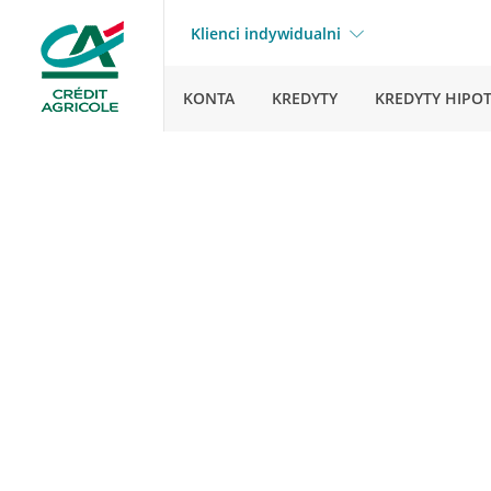
Klienci indywidualni
KONTA
KREDYTY
KREDYTY HIPO