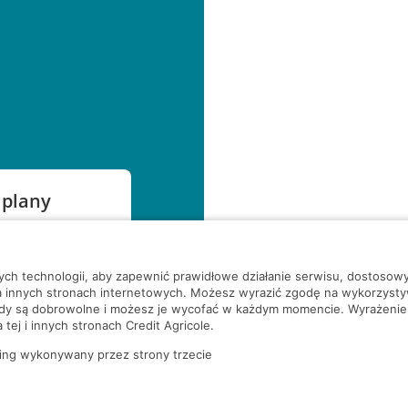
 plany
szą czekać!
nych technologii, aby zapewnić prawidłowe działanie serwisu, dostoso
a innych stronach internetowych. Możesz wyrazić zgodę na wykorzystywa
ody są dobrowolne i możesz je wycofać w każdym momencie. Wyrażenie
tej i innych stronach Credit Agricole.
ing wykonywany przez strony trzecie