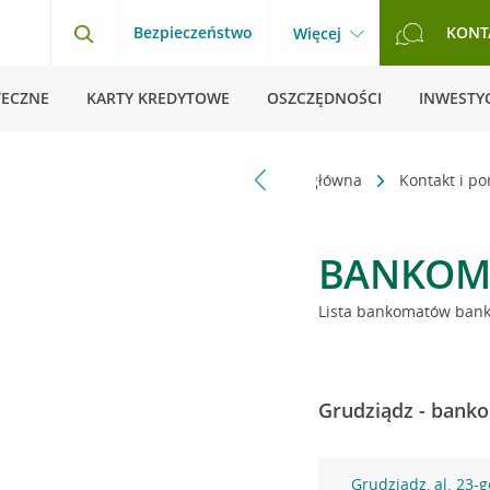
Bezpieczeństwo
KONT
Więcej
TECZNE
KARTY KREDYTOWE
OSZCZĘDNOŚCI
INWESTYC
Strona główna
Kontakt i p
BANKOM
Lista bankomatów banku
Grudziądz - banko
Grudziądz, al. 23-g