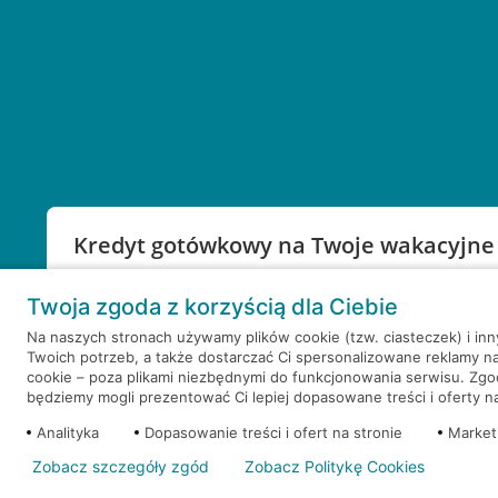
Kredyt gotówkowy na Twoje wakacyjne
Weź kredyt na to co ważne. Twoje marzenia nie mu
Twoja zgoda z korzyścią dla Ciebie
RRSO: 9,6%
Na naszych stronach używamy plików cookie (tzw. ciasteczek) i in
Twoich potrzeb, a także dostarczać Ci spersonalizowane reklamy n
WEŹ KREDYT
NOTA PRAWNA
cookie – poza plikami niezbędnymi do funkcjonowania serwisu. Zg
będziemy mogli prezentować Ci lepiej dopasowane treści i oferty na 
Analityka
Dopasowanie treści i ofert na stronie
Market
Zobacz szczegóły zgód
Zobacz Politykę Cookies