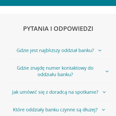
PYTANIA I ODPOWIEDZI
Gdzie jest najbliższy oddział banku?
Jeśli szukasz oddziału naszego banku, zapraszamy na
Gdzie znajdę numer kontaktowy do
stronę
Placówki i bankomaty
, na której znajduje się
oddziału banku?
wygodna wyszukiwarka.
Alternatywnie, możesz skorzystać z pełnej
listy naszych
oddziałów
.
Bank Credit Agricole nie udostępnia ogólnego numeru
Jak umówić się z doradcą na spotkanie?
telefonu do placówki bankowej.
Przejdź do pytania
Polecamy skorzystanie z możliwości wcześniejszego
Jeśli jesteś już
naszym
umówienia się z doradcą w placówce bankowej
.
Które oddziały banku czynne są dłużej?
klientem
możesz
samodzielnie
umówić się na spotkanie z