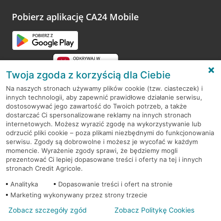
platformy Profil Firmy w Google. Dziękujemy za wszystkie
opinie.
Pobierz aplikację CA24 Mobile
Przejdź do pytania
Twoja zgoda z korzyścią dla Ciebie
Na naszych stronach używamy plików cookie (tzw. ciasteczek) i
innych technologii, aby zapewnić prawidłowe działanie serwisu,
RODO
dostosowywać jego zawartość do Twoich potrzeb, a także
dostarczać Ci spersonalizowane reklamy na innych stronach
Regulamin serwisu
internetowych. Możesz wyrazić zgodę na wykorzystywanie lub
odrzucić pliki cookie – poza plikami niezbędnymi do funkcjonowania
Mapa serwisu
serwisu. Zgody są dobrowolne i możesz je wycofać w każdym
momencie. Wyrażenie zgody sprawi, że będziemy mogli
Polityka
Cookies
prezentować Ci lepiej dopasowane treści i oferty na tej i innych
stronach Credit Agricole.
Polityka prywatności
Analityka
Dopasowanie treści i ofert na stronie
Marketing wykonywany przez strony trzecie
Zobacz szczegóły zgód
Zobacz Politykę Cookies
© 2026 Credit Agricole Bank Polska S.A. Wszelkie prawa zastrzeżone