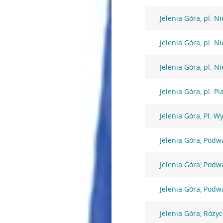
Jelenia Góra, pl. N
Jelenia Góra, pl. N
Jelenia Góra, pl. N
Jelenia Góra, pl. P
Jelenia Góra, Pl. W
Jelenia Góra, Podw
Jelenia Góra, Podw
Jelenia Góra, Podw
Jelenia Góra, Różyc