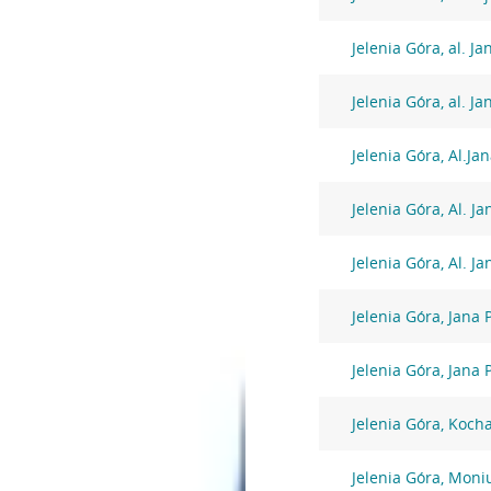
Jelenia Góra, al. Ja
Jelenia Góra, al. Ja
Jelenia Góra, Al.Ja
Jelenia Góra, Al. Ja
Jelenia Góra, Al. Ja
Jelenia Góra, Jana 
Jelenia Góra, Jana 
Jelenia Góra, Koch
Jelenia Góra, Moni