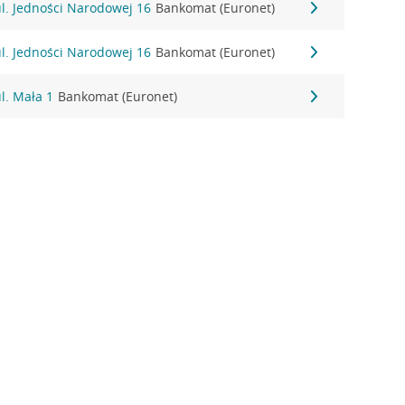
ul. Jedności Narodowej 16
Bankomat (Euronet)
ul. Jedności Narodowej 16
Bankomat (Euronet)
l. Mała 1
Bankomat (Euronet)