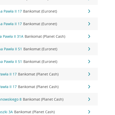
na Pawła II 17
Bankomat (Euronet)
na Pawła II 17
Bankomat (Euronet)
na Pawła II 31A
Bankomat (Planet Cash)
na Pawła II 51
Bankomat (Euronet)
na Pawła II 51
Bankomat (Euronet)
Pawła II 17
Bankomat (Planet Cash)
Pawła II 17
Bankomat (Planet Cash)
anowskiego 8
Bankomat (Planet Cash)
uszki 3A
Bankomat (Planet Cash)