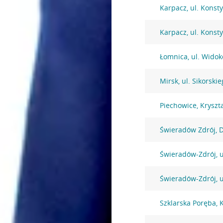
Karpacz, ul. Konsty
Karpacz, ul. Konsty
Łomnica, ul. Wido
Mirsk, ul. Sikorski
Piechowice, Kryszt
Świeradów Zdrój, 
Świeradów-Zdrój, u
Świeradów-Zdrój, u
Szklarska Poręba, K