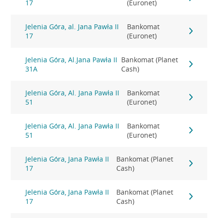
17
(Euronet)
Jelenia Góra, al. Jana Pawła II
Bankomat
17
(Euronet)
Jelenia Góra, Al.Jana Pawła II
Bankomat (Planet
31A
Cash)
Jelenia Góra, Al. Jana Pawła II
Bankomat
51
(Euronet)
Jelenia Góra, Al. Jana Pawła II
Bankomat
51
(Euronet)
Jelenia Góra, Jana Pawła II
Bankomat (Planet
17
Cash)
Jelenia Góra, Jana Pawła II
Bankomat (Planet
17
Cash)