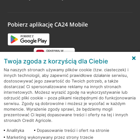
Wystarczy przejść na stronę
Oceń wizytę
, wyszukać
odwiedzoną placówkę i wypełnić formularz w ramach
platformy Profil Firmy w Google. Dziękujemy za wszystkie
opinie.
Pobierz aplikację CA24 Mobile
Przejdź do pytania
Twoja zgoda z korzyścią dla Ciebie
Na naszych stronach używamy plików cookie (tzw. ciasteczek) i
innych technologii, aby zapewnić prawidłowe działanie serwisu,
RODO
dostosowywać jego zawartość do Twoich potrzeb, a także
dostarczać Ci spersonalizowane reklamy na innych stronach
Regulamin serwisu
internetowych. Możesz wyrazić zgodę na wykorzystywanie lub
odrzucić pliki cookie – poza plikami niezbędnymi do funkcjonowania
Mapa serwisu
serwisu. Zgody są dobrowolne i możesz je wycofać w każdym
momencie. Wyrażenie zgody sprawi, że będziemy mogli
Polityka
Cookies
prezentować Ci lepiej dopasowane treści i oferty na tej i innych
stronach Credit Agricole.
Polityka prywatności
Analityka
Dopasowanie treści i ofert na stronie
Marketing wykonywany przez strony trzecie