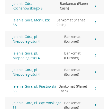
Jelenia Góra,
Bankomat (Planet
Kochanowskiego 8
Cash)
Jelenia Góra, Moniuszki
Bankomat (Planet
3A
Cash)
Jelenia Góra, pl.
Bankomat
Niepodległości 4
(Euronet)
Jelenia Góra, pl.
Bankomat
Niepodległości 4
(Euronet)
Jelenia Góra, pl.
Bankomat
Niepodległości 4
(Euronet)
Jelenia Góra, pl. Piastowski
Bankomat (Planet
38
Cash)
Jelenia Góra, Pl. Wyszyńskiego
Bankomat
56
(Euronet)