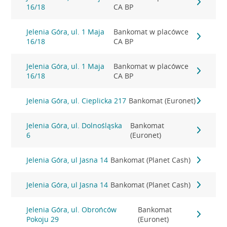
16/18
CA BP
Jelenia Góra, ul. 1 Maja
Bankomat w placówce
16/18
CA BP
Jelenia Góra, ul. 1 Maja
Bankomat w placówce
16/18
CA BP
Jelenia Góra, ul. Cieplicka 217
Bankomat (Euronet)
Jelenia Góra, ul. Dolnośląska
Bankomat
6
(Euronet)
Jelenia Góra, ul Jasna 14
Bankomat (Planet Cash)
Jelenia Góra, ul Jasna 14
Bankomat (Planet Cash)
Jelenia Góra, ul. Obrońców
Bankomat
Pokoju 29
(Euronet)