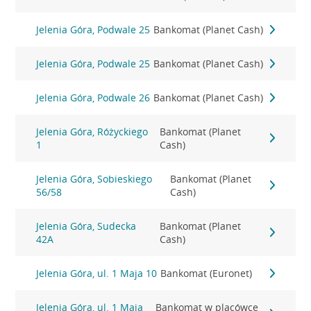
Jelenia Góra, Podwale 25
Bankomat (Planet Cash)
Jelenia Góra, Podwale 25
Bankomat (Planet Cash)
Jelenia Góra, Podwale 26
Bankomat (Planet Cash)
Jelenia Góra, Różyckiego
Bankomat (Planet
1
Cash)
Jelenia Góra, Sobieskiego
Bankomat (Planet
56/58
Cash)
Jelenia Góra, Sudecka
Bankomat (Planet
42A
Cash)
Jelenia Góra, ul. 1 Maja 10
Bankomat (Euronet)
Jelenia Góra, ul. 1 Maja
Bankomat w placówce