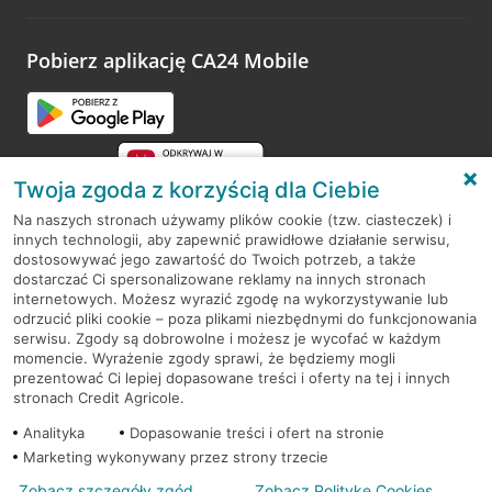
odwiedzoną placówkę i wypełnić formularz w ramach
platformy Profil Firmy w Google. Dziękujemy za wszystkie
opinie.
Pobierz aplikację CA24 Mobile
Przejdź do pytania
Twoja zgoda z korzyścią dla Ciebie
Na naszych stronach używamy plików cookie (tzw. ciasteczek) i
innych technologii, aby zapewnić prawidłowe działanie serwisu,
RODO
dostosowywać jego zawartość do Twoich potrzeb, a także
dostarczać Ci spersonalizowane reklamy na innych stronach
Regulamin serwisu
internetowych. Możesz wyrazić zgodę na wykorzystywanie lub
odrzucić pliki cookie – poza plikami niezbędnymi do funkcjonowania
Mapa serwisu
serwisu. Zgody są dobrowolne i możesz je wycofać w każdym
momencie. Wyrażenie zgody sprawi, że będziemy mogli
Polityka
Cookies
prezentować Ci lepiej dopasowane treści i oferty na tej i innych
stronach Credit Agricole.
Polityka prywatności
Analityka
Dopasowanie treści i ofert na stronie
Marketing wykonywany przez strony trzecie
Zobacz szczegóły zgód
Zobacz Politykę Cookies