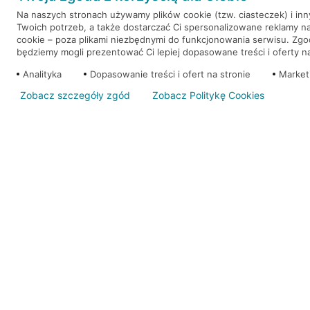
Na naszych stronach używamy plików cookie (tzw. ciasteczek) i in
Twoich potrzeb, a także dostarczać Ci spersonalizowane reklamy n
WEŹ KREDYT
NOTA PRAWNA
cookie – poza plikami niezbędnymi do funkcjonowania serwisu. Zg
będziemy mogli prezentować Ci lepiej dopasowane treści i oferty na 
Analityka
Dopasowanie treści i ofert na stronie
Market
Zobacz szczegóły zgód
Zobacz Politykę Cookies