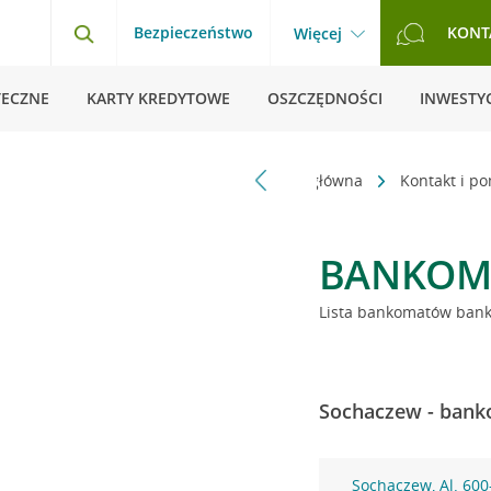
Bezpieczeństwo
KONT
Więcej
TECZNE
KARTY KREDYTOWE
OSZCZĘDNOŚCI
INWESTYC
Strona główna
Kontakt i p
BANKOM
Lista bankomatów banku
Sochaczew - bank
Sochaczew, Al. 600