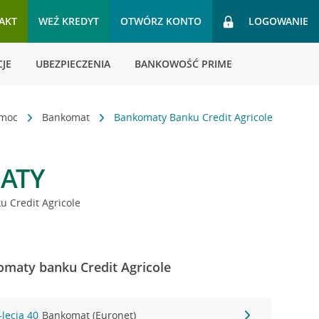
AKT
WEŹ KREDYT
OTWÓRZ KONTO
LOGOWANIE
JE
UBEZPIECZENIA
BANKOWOŚĆ PRIME
omoc
Bankomat
Bankomaty Banku Credit Agricole
ATY
 Credit Agricole
omaty banku Credit Agricole
-lecia 40
Bankomat (Euronet)