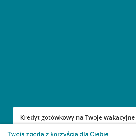
Kredyt gotówkowy na Twoje wakacyjne
Weź kredyt na to co ważne. Twoje marzenia nie mu
Twoja zgoda z korzyścią dla Ciebie
RRSO: 9,6%