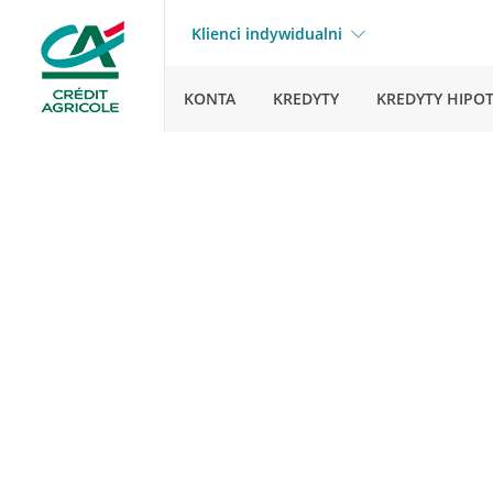
Klienci indywidualni
KONTA
KREDYTY
KREDYTY HIPO