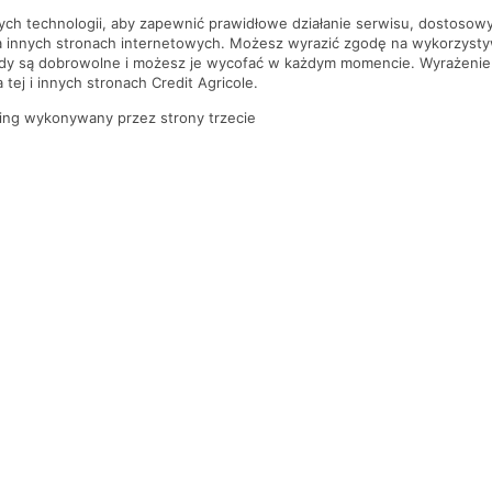
nych technologii, aby zapewnić prawidłowe działanie serwisu, dostoso
a innych stronach internetowych. Możesz wyrazić zgodę na wykorzystywa
ody są dobrowolne i możesz je wycofać w każdym momencie. Wyrażenie
tej i innych stronach Credit Agricole.
ing wykonywany przez strony trzecie
PYTANIA I ODPOWIEDZI