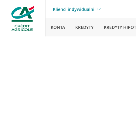
Klienci indywidualni
KONTA
KREDYTY
KREDYTY HIPO