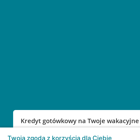
Kredyt gotówkowy na Twoje wakacyjne
Weź kredyt na to co ważne. Twoje marzenia nie mu
Twoja zgoda z korzyścią dla Ciebie
RRSO: 9,6%