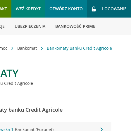
AKT
WEŹ KREDYT
OTWÓRZ KONTO
LOGOWANIE
JE
UBEZPIECZENIA
BANKOWOŚĆ PRIME
omoc
Bankomat
Bankomaty Banku Credit Agricole
ATY
 Credit Agricole
ty banku Credit Agricole
awska 1
Bankomat (Euronet)