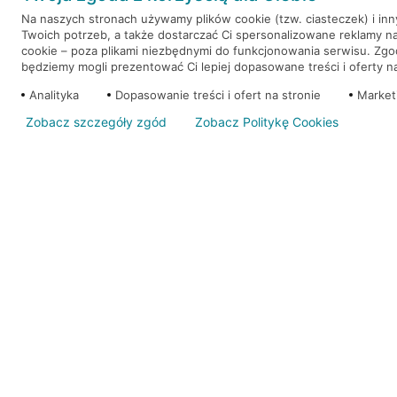
Na naszych stronach używamy plików cookie (tzw. ciasteczek) i in
Twoich potrzeb, a także dostarczać Ci spersonalizowane reklamy n
WEŹ KREDYT
NOTA PRAWNA
cookie – poza plikami niezbędnymi do funkcjonowania serwisu. Zg
będziemy mogli prezentować Ci lepiej dopasowane treści i oferty na 
Analityka
Dopasowanie treści i ofert na stronie
Market
Zobacz szczegóły zgód
Zobacz Politykę Cookies