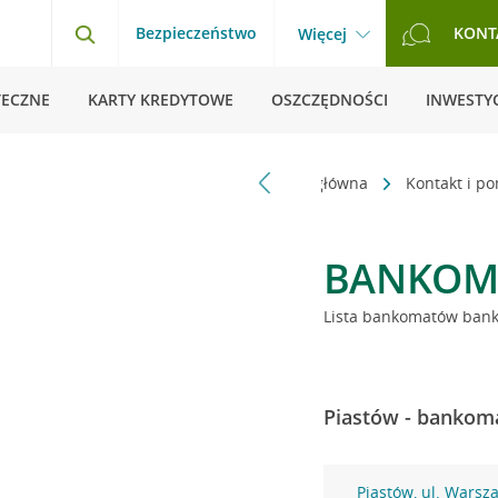
Bezpieczeństwo
KONT
Więcej
TECZNE
KARTY KREDYTOWE
OSZCZĘDNOŚCI
INWESTYC
Strona główna
Kontakt i p
BANKOM
Lista bankomatów banku
Piastów - bankoma
Piastów, ul. Warsz