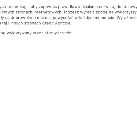
nych technologii, aby zapewnić prawidłowe działanie serwisu, dostoso
a innych stronach internetowych. Możesz wyrazić zgodę na wykorzystywa
ody są dobrowolne i możesz je wycofać w każdym momencie. Wyrażenie
tej i innych stronach Credit Agricole.
ing wykonywany przez strony trzecie
PYTANIA I ODPOWIEDZI