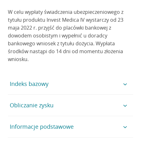
W celu wypłaty świadczenia ubezpieczeniowego z
tytułu produktu Invest Medica IV wystarczy od 23
maja 2022 r. przyjść do placówki bankowej z
dowodem osobistym i wypełnić u doradcy
bankowego wniosek z tytułu dożycia. Wypłata
środków nastąpi do 14 dni od momentu złożenia
wniosku.
Indeks bazowy
Indeks giełdowy STOXX Europe 600 Health Care, od
Obliczanie zysku
którego notowań zależy wynik inwestycyjny produktu
Invest Medica IV, reprezentuje spółki z sektora
W celu obliczenia zwrotu na koniec okresu
Informacje podstawowe
ochrony zdrowia o zasięgu ogólnoświatowym. Firmy
ubezpieczenia, w ubezpieczeniu Invest Medica IV, co
te zostały specjalnie wyselekcjonowane z indeksu
roku badany jest poziom wzrostu indeksu STOXX