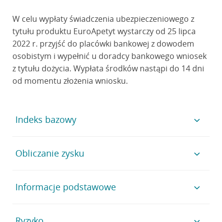
W celu wypłaty świadczenia ubezpieczeniowego z
tytułu produktu EuroApetyt wystarczy od 25 lipca
2022 r. przyjść do placówki bankowej z dowodem
osobistym i wypełnić u doradcy bankowego wniosek
z tytułu dożycia. Wypłata środków nastąpi do 14 dni
od momentu złożenia wniosku.
Indeks bazowy
Indeks giełdowy STOXX Europe 600 Food and
Obliczanie zysku
Beverage, od którego notowań zależy wynik
inwestycyjny produktu EuroApetyt, reprezentuje
W celu obliczenia zwrotu na koniec okresu
Informacje podstawowe
spółki z sektora żywności i napojów o zasięgu
ubezpieczenia, w ubezpieczeniu EuroApetyt, co roku
ogólnoświatowym, takie jak: Nestle, Danone,
badany jest poziom wzrostu indeksu STOXX Europe
Heineken, czy Coca-Cola HBC. Firmy te zostały
Ryzyko
Minimalna kwota wpłaconej składki: 3000 zł.
600 Food and Beverage.