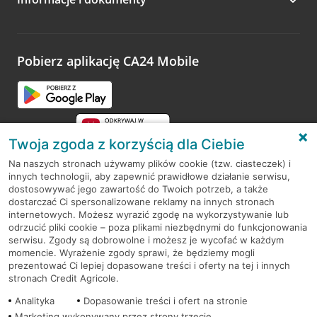
składania wniosku.
do ZUS-u, jeżeli dotyczą:
Pobierz aplikację CA24 Mobile
założeń kapitału,
procesowania wniosku, poza serwisem banku,
braku informacji o rozpatrzeniu wniosku,
Twoja zgoda z korzyścią dla Ciebie
wysokości świadczenia,
Na naszych stronach używamy plików cookie (tzw. ciasteczek) i
terminów realizacji kolejnych etapów pracy z
innych technologii, aby zapewnić prawidłowe działanie serwisu,
RODO
wnioskiem,
dostosowywać jego zawartość do Twoich potrzeb, a także
dostarczać Ci spersonalizowane reklamy na innych stronach
Regulamin serwisu
wypłaty świadczenia,
internetowych. Możesz wyrazić zgodę na wykorzystywanie lub
odrzucić pliki cookie – poza plikami niezbędnymi do funkcjonowania
terminu wypłaty świadczenia.
Mapa serwisu
serwisu. Zgody są dobrowolne i możesz je wycofać w każdym
momencie. Wyrażenie zgody sprawi, że będziemy mogli
Polityka
Cookies
prezentować Ci lepiej dopasowane treści i oferty na tej i innych
My - bank Credit Agricole przyjmujemy i
stronach Credit Agricole.
rozpatrujemy reklamacje zgodnie z zasadami, które
Polityka prywatności
Analityka
opisaliśmy na naszej stronie.
Dopasowanie treści i ofert na stronie
Marketing wykonywany przez strony trzecie