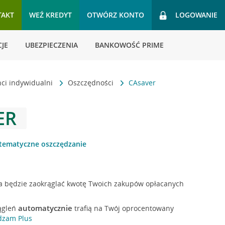
TAKT
WEŹ KREDYT
OTWÓRZ KONTO
LOGOWANIE
JE
UBEZPIECZENIA
BANKOWOŚĆ PRIME
nci indywidualni
Oszczędności
CAsaver
ER
stematyczne oszczędzanie
ra będzie zaokrąglać kwotę Twoich zakupów opłacanych
automatycznie
rągleń
trafią na Twój oprocentowany
dzam Plus