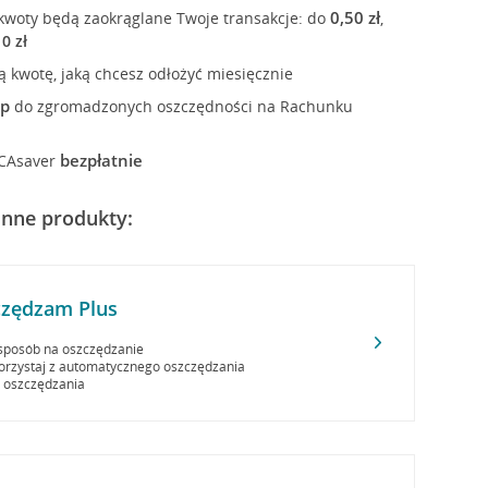
0,50 zł
j kwoty będą zaokrąglane Twoje transakcje: do
,
10 zł
kwotę, jaką chcesz odłożyć miesięcznie
ęp
do zgromadzonych oszczędności na Rachunku
bezpłatnie
i CAsaver
inne produkty:
zędzam Plus
 sposób na oszczędzanie
 korzystaj z automatycznego oszczędzania
e oszczędzania