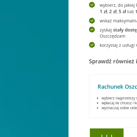
wybierz, do jakie
1 zł
2 zł
5 zł
,
,
lub
wskaż maksymalną 
stały dost
zyskaj
Oszczędzam
korzystaj z usług
Sprawdź również 
Rachunek Oszc
wybierz najprostszy
wpłacaj ile chcesz i
wyznaczaj sobie cel