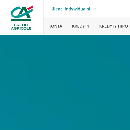
Klienci indywidualni
KONTA
KREDYTY
KREDYTY HIPO