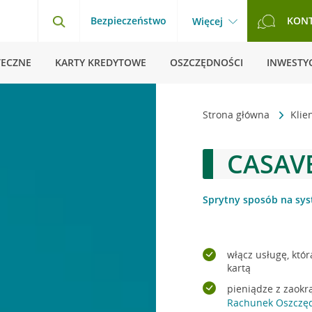
Bezpieczeństwo
KON
Więcej
TECZNE
KARTY KREDYTOWE
OSZCZĘDNOŚCI
INWESTYC
Strona główna
Klie
CASAV
Sprytny sposób na sy
włącz usługę, któ
kartą
pieniądze z zaok
Rachunek Oszczę