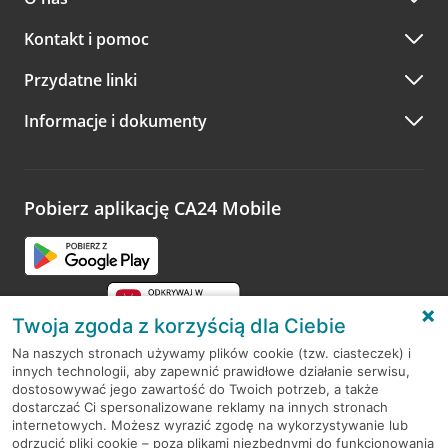
Kontakt i pomoc
Przydatne linki
Informacje i dokumenty
Pobierz aplikację CA24 Mobile
Twoja zgoda z korzyścią dla Ciebie
Na naszych stronach używamy plików cookie (tzw. ciasteczek) i
innych technologii, aby zapewnić prawidłowe działanie serwisu,
RODO
dostosowywać jego zawartość do Twoich potrzeb, a także
dostarczać Ci spersonalizowane reklamy na innych stronach
Regulamin serwisu
internetowych. Możesz wyrazić zgodę na wykorzystywanie lub
odrzucić pliki cookie – poza plikami niezbędnymi do funkcjonowania