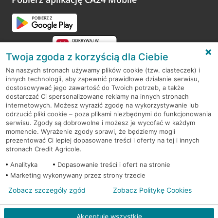
Twoja zgoda z korzyścią dla Ciebie
Na naszych stronach używamy plików cookie (tzw. ciasteczek) i
innych technologii, aby zapewnić prawidłowe działanie serwisu,
RODO
dostosowywać jego zawartość do Twoich potrzeb, a także
dostarczać Ci spersonalizowane reklamy na innych stronach
Regulamin serwisu
internetowych. Możesz wyrazić zgodę na wykorzystywanie lub
odrzucić pliki cookie – poza plikami niezbędnymi do funkcjonowania
Mapa serwisu
serwisu. Zgody są dobrowolne i możesz je wycofać w każdym
momencie. Wyrażenie zgody sprawi, że będziemy mogli
Polityka
Cookies
prezentować Ci lepiej dopasowane treści i oferty na tej i innych
stronach Credit Agricole.
Polityka prywatności
Analityka
Dopasowanie treści i ofert na stronie
Marketing wykonywany przez strony trzecie
Zobacz szczegóły zgód
Zobacz Politykę Cookies
© 2026 Credit Agricole Bank Polska S.A. Wszelkie prawa zastrzeżone
Akceptuję wszystkie