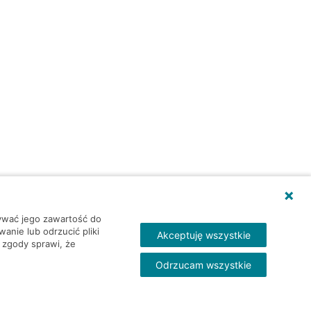
wywać jego zawartość do
nie lub odrzucić pliki
Akceptuję wszystkie
 zgody sprawi, że
Odrzucam wszystkie
Skontakt