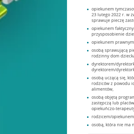
opiekunem tymczasowy
23 lutego 2022 r. w 
sprawuje pieczę zas
opiekunem faktyczny
przysposobienie dzie
opiekunem prawnym
osobą sprawującą pi
rodzinny dom dziecka
dyrektorem/dyrektor
dyrektorem/dyrektork
osobą uczącą się, któ
rodziców z powodu i
alimentów,
osobą objętą progra
zastępczą lub placó
opiekuńczo-terapeut
rodzicem/opiekunem d
osobą, która nie ma