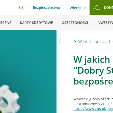
Bezpieczeństwo
KON
Więcej
TECZNE
KARTY KREDYTOWE
OSZCZĘDNOŚCI
INWESTYC
dpowiedzi
Programy rządowe dla rodzin
W jakich sytuacjach
W jakich
"Dobry S
bezpośre
Wniosek „Dobry Start” 
Elektronicznych ZUS (PU
https://www.zus.pl/por