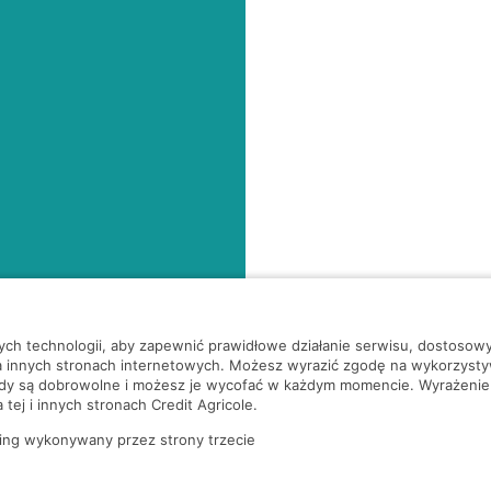
nych technologii, aby zapewnić prawidłowe działanie serwisu, dostoso
a innych stronach internetowych. Możesz wyrazić zgodę na wykorzystywa
ody są dobrowolne i możesz je wycofać w każdym momencie. Wyrażenie
tej i innych stronach Credit Agricole.
ing wykonywany przez strony trzecie