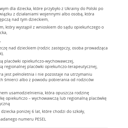
m dla dziecka, które przybyło z Ukrainy do Polski po
związku z działaniami wojennymi albo osobą, która
tępczą nad tym dzieckiem,
m, który wystąpił z wnioskiem do sądu opiekuńczego o
cka,
,
eczę nad dzieckiem (rodzic zastępczy, osoba prowadząca
),
ką placówki opiekuńczo-wychowawczej,
ą regionalnej placówki opiekuńczo-terapeutycznej,
ra jest pełnoletnia i nie pozostaje na utrzymaniu
ch śmierci albo z powodu pobierania od rodziców
mem usamodzielnienia, która opuszcza rodzinę
wkę opiekuńczo – wychowawczą lub regionalną placówkę
yczną
ziecka poniżej 6 lat, które chodzi do szkoły,
 nadanego numeru PESEL