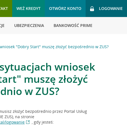
TAKT
WEŹ KREDYT
OTWÓRZ KONTO
LOGOWANIE
JE
UBEZPIECZENIA
BANKOWOŚĆ PRIME
 wniosek "Dobry Start" muszę złożyć bezpośrednio w ZUS?
 sytuacjach wniosek
tart" muszę złożyć
dnio w ZUS?
musisz złożyć bezpośrednio przez Portal Usług
E ZUS), na stronie
tal/logowanie
, gdy jesteś: