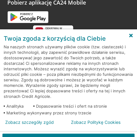
Pobierz aplikację CA24 Mobile
Twoja zgoda z korzyścią dla Ciebie
Na naszych stronach używamy plików cookie (tzw. ciasteczek) i
innych technologii, aby zapewnić prawidłowe działanie serwisu,
RODO
dostosowywać jego zawartość do Twoich potrzeb, a także
dostarczać Ci spersonalizowane reklamy na innych stronach
Regulamin serwisu
internetowych. Możesz wyrazić zgodę na wykorzystywanie lub
odrzucić pliki cookie – poza plikami niezbędnymi do funkcjonowania
Mapa serwisu
serwisu. Zgody są dobrowolne i możesz je wycofać w każdym
momencie. Wyrażenie zgody sprawi, że będziemy mogli
Polityka
Cookies
prezentować Ci lepiej dopasowane treści i oferty na tej i innych
stronach Credit Agricole.
Polityka prywatności
Analityka
Dopasowanie treści i ofert na stronie
Marketing wykonywany przez strony trzecie
Zobacz szczegóły zgód
Zobacz Politykę Cookies
© 2026 Credit Agricole Bank Polska S.A. Wszelkie prawa zastrzeżone