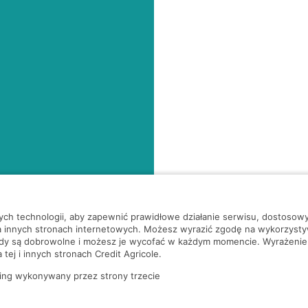
nych technologii, aby zapewnić prawidłowe działanie serwisu, dostoso
a innych stronach internetowych. Możesz wyrazić zgodę na wykorzystywa
ody są dobrowolne i możesz je wycofać w każdym momencie. Wyrażenie
tej i innych stronach Credit Agricole.
ing wykonywany przez strony trzecie