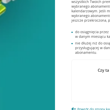
wszystkich Twoich prem
wybranego abonamentu,
kalendarzowym. Jeśli 
wybranego abonamentu 
jeszcze przekroczona, 
do osiągnięcia przez
w danym miesiącu k
nie dłużej niż do os
przysługującej w da
abonamentu.
Czy ta
Powrót do strony ka