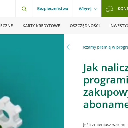
Bezpieczeństwo
KON
Więcej
TECZNE
KARTY KREDYTOWE
OSZCZĘDNOŚCI
INWESTYC
i odpowiedzi
Karty kredytowe
Jak naliczamy premię w prog
Jak nali
program
zakupowy
aboname
Jeśli zmieniasz waria