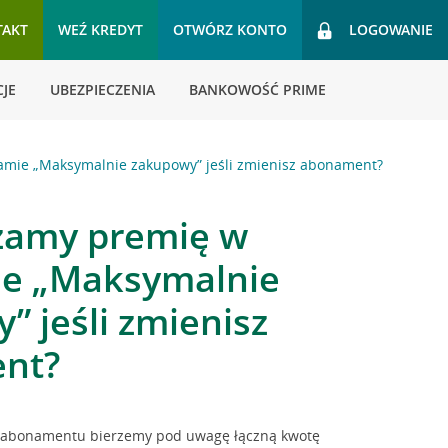
TAKT
WEŹ KREDYT
OTWÓRZ KONTO
LOGOWANIE
JE
UBEZPIECZENIA
BANKOWOŚĆ PRIME
ramie „Maksymalnie zakupowy” jeśli zmienisz abonament?
czamy premię w
ie „Maksymalnie
” jeśli zmienisz
nt?
nt abonamentu bierzemy pod uwagę łączną kwotę