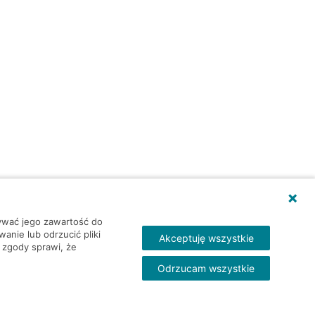
wywać jego zawartość do
nie lub odrzucić pliki
Akceptuję wszystkie
 zgody sprawi, że
Odrzucam wszystkie
Skontakt