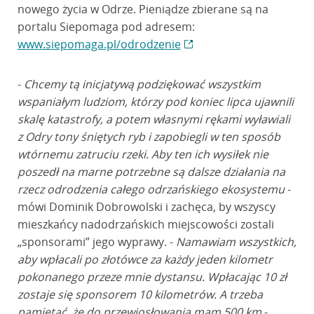
nowego życia w Odrze. Pieniądze zbierane są na
portalu Siepomaga pod adresem:
www.siepomaga.pl/odrodzenie
-
Chcemy tą inicjatywą podziękować wszystkim
wspaniałym ludziom, którzy pod koniec lipca ujawnili
skalę katastrofy, a potem własnymi rękami wyławiali
z Odry tony śniętych ryb i zapobiegli w ten sposób
wtórnemu zatruciu rzeki. Aby ten ich wysiłek nie
poszedł na marne potrzebne są dalsze działania na
rzecz odrodzenia całego odrzańskiego ekosystemu
-
mówi Dominik Dobrowolski i zachęca, by wszyscy
mieszkańcy nadodrzańskich miejscowości zostali
„sponsorami” jego wyprawy. -
Namawiam wszystkich,
aby wpłacali po złotówce za każdy jeden kilometr
pokonanego przeze mnie dystansu. Wpłacając 10 zł
zostaje się sponsorem 10 kilometrów. A trzeba
pamiętać, że do przewiosłowania mam 500 km
-