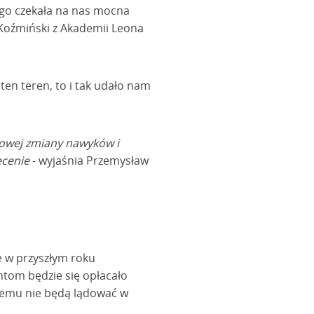
iego czekała na nas mocna
n Koźmiński z Akademii Leona
ten teren, to i tak udało nam
mowej zmiany nawyków i
ecenie
- wyjaśnia Przemysław
 w przyszłym roku
tom będzie się opłacało
 temu nie będą lądować w