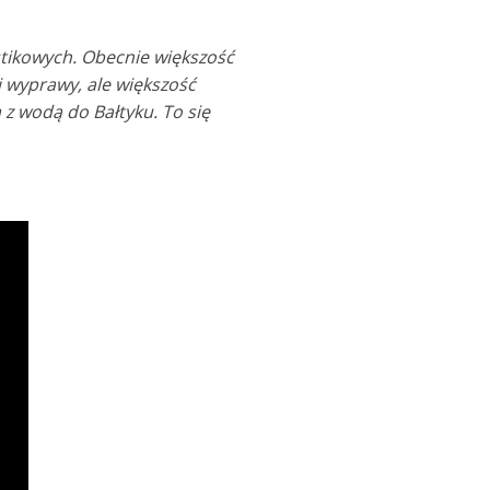
stikowych. Obecnie większość
j wyprawy, ale większość
ą z wodą do Bałtyku. To się