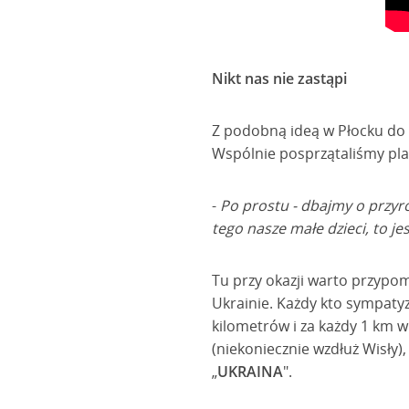
Nikt nas nie zastąpi
Z podobną ideą w Płocku do 
Wspólnie posprzątaliśmy plaż
-
Po prostu - dbajmy o przyro
tego nasze małe dzieci, to je
Tu przy okazji warto przypo
Ukrainie. Każdy kto sympatyz
kilometrów i za każdy 1 km w
(niekoniecznie wzdłuż Wisły)
„
UKRAINA
".