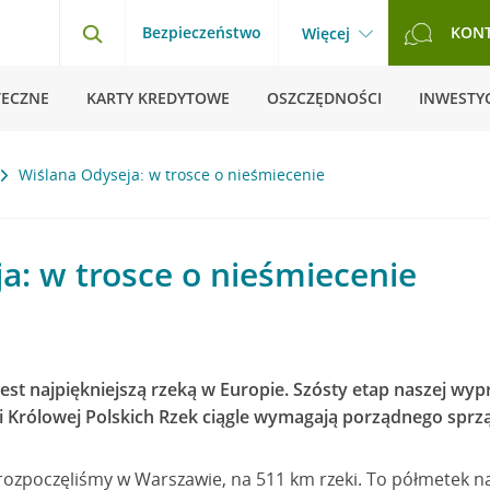
Bezpieczeństwo
KON
Więcej
TECZNE
KARTY KREDYTOWE
OSZCZĘDNOŚCI
INWESTYC
Wiślana Odyseja: w trosce o nieśmiecenie
a: w trosce o nieśmiecenie
 jest najpiękniejszą rzeką w Europie. Szósty etap naszej w
i Królowej Polskich Rzek ciągle wymagają porządnego sprzą
rozpoczęliśmy w Warszawie, na 511 km rzeki. To półmetek na