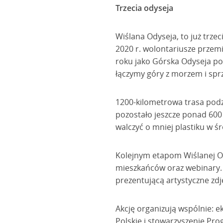
Trzecia odyseja
Wiślana Odyseja, to już trze
2020 r. wolontariusze przem
roku jako Górska Odyseja pos
łączymy góry z morzem i spr
1200-kilometrowa trasa podzi
pozostało jeszcze ponad 600
walczyć o mniej plastiku w ś
Kolejnym etapom Wiślanej Od
mieszkańców oraz webinary.
prezentującą artystyczne zdj
Akcję organizują wspólnie: e
Polskie i stowarzyszenie Pro