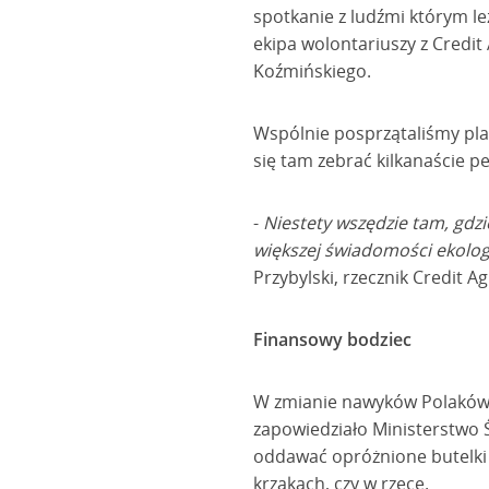
spotkanie z ludźmi którym le
ekipa wolontariuszy z Credit
Koźmińskiego.
Wspólnie posprzątaliśmy plaż
się tam zebrać kilkanaście p
-
Niestety wszędzie tam, gdz
większej świadomości ekologi
Przybylski, rzecznik Credit A
Finansowy bodziec
W zmianie nawyków Polaków
zapowiedziało Ministerstwo
oddawać opróżnione butelki c
krzakach, czy w rzece.