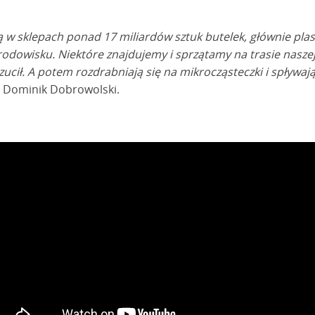
 w sklepach ponad 17 miliardów sztuk butelek, głównie pla
rodowisku. Niektóre znajdujemy i sprzątamy na trasie nasze
zucił. A potem rozdrabniają się na mikrocząsteczki i spływaj
 Dominik Dobrowolski.