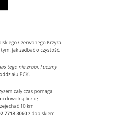
olskiego Czerwonego Krzyża.
tym, jak zadbać o czystość.
as tego nie zrobi. I uczmy
oddziału PCK.
rzyżem cały czas pomaga
mi dowolną liczbę
przejechać 10 km
02 7718 3060
z dopiskiem