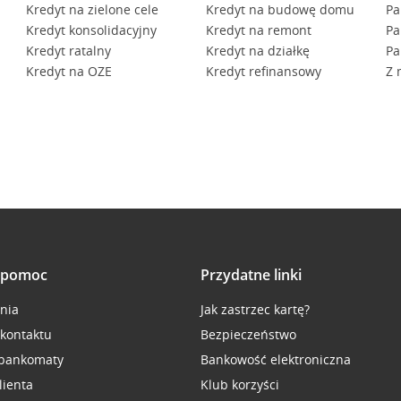
Kredyt na zielone cele
Kredyt na budowę domu
Pa
Kredyt konsolidacyjny
Kredyt na remont
Pa
Kredyt ratalny
Kredyt na działkę
Pa
Kredyt na OZE
Kredyt refinansowy
Z 
i pomoc
Przydatne linki
inia
Jak zastrzec kartę?
 kontaktu
Bezpieczeństwo
 bankomaty
Bankowość elektroniczna
lienta
Klub korzyści