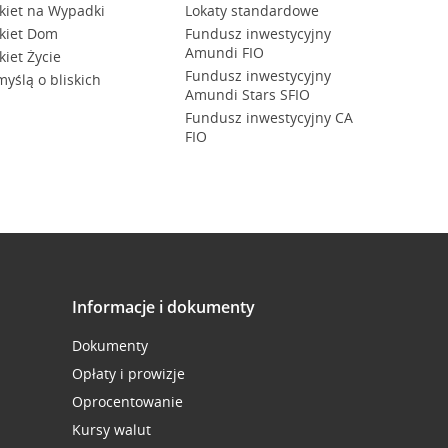
kiet na Wypadki
Lokaty standardowe
kiet Dom
Fundusz inwestycyjny
Amundi FIO
kiet Życie
Fundusz inwestycyjny
myślą o bliskich
Amundi Stars SFIO
Fundusz inwestycyjny CA
FIO
Informacje i dokumenty
Dokumenty
Opłaty i prowizje
Oprocentowanie
Kursy walut