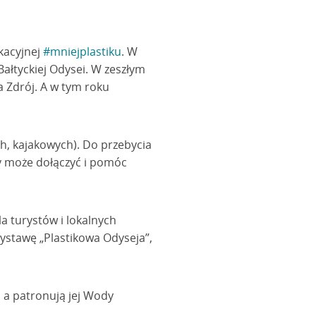
kacyjnej
#mniejplastiku
. W
ałtyckiej Odysei. W zeszłym
a Zdrój. A w tym roku
h, kajakowych). Do przebycia
dy może dołączyć i pomóc
a turystów i lokalnych
stawę „Plastikowa Odyseja”,
, a patronują jej Wody