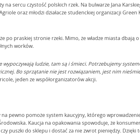
ży na sercu czystość polskich rzek. Na bulwarze Jana Karsk
 Agriole oraz młodzi działacze studenckiej organizacji Gree
e po praskiej stronie rzeki. Mimo, że władze miasta dbają o 
ełnych worków.
ie wypoczywają ludzie, tam są i śmieci. Potrzebujemy syste
cznej. Bo sprzątanie nie jest rozwiązaniem, jest nim nieśmi
gricole, jeden ze współorganizatorów akcji.
 na pewno pomoże system kaucyjny, którego wprowadzenie
 Środowiska. Kaucja na opakowania spowoduje, że konsumen
zy puszki do sklepu i dostać za nie zwrot pieniędzy. Dzięki