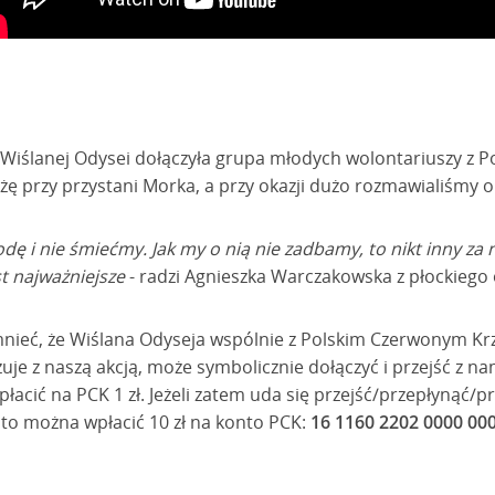
Wiślanej Odysei dołączyła grupa młodych wolontariuszy z P
ę przy przystani Morka, a przy okazji dużo rozmawialiśmy o 
dę i nie śmiećmy. Jak my o nią nie zadbamy, to nikt inny za n
st najważniejsze
- radzi Agnieszka Warczakowska z płockiego 
mnieć, że Wiślana Odyseja wspólnie z Polskim Czerwonym K
uje z naszą akcją, może symbolicznie dołączyć i przejść z na
płacić na PCK 1 zł. Jeżeli zatem uda się przejść/przepłynąć/
, to można wpłacić 10 zł na konto PCK:
16 1160 2202 0000 00