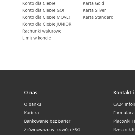
Konto dla Ciebie
Karta Gold
Konto dla Ciebie GO!
Karta Silver
Konto dla Ciebie MOVE!
Karta Standard
Konto dla Ciebie JUNIOR
Rachunki walutowe
Limit w koncie
O nas
Kontakt 
O banku
CA24 Infol
Kariera
Formularz
Bankowanie bez barier
Placówki i
Zrównoważony rozwój i ESG
Rzecznik K