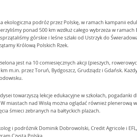
cia ekologiczna podróż przez Polskę, w ramach kampanii edu
ierzyliśmy ponad 500 km wzdłuż całego wybrzeża w ramach B
przątaliśmy górskie i leśne szlaki od Ustrzyk do Świeradow
zątamy Królową Polskich Rzek.
elona jest na 10 comiesięcznych akcji (pieszych, rowerowyc
 km m.in. przez Toruń, Bydgoszcz, Grudziądz i Gdańsk. Każ
rodowisku.
ysei towarzyszą lekcje edukacyjne w szkołach, pogadanki dl
 W miastach nad Wisłą można oglądać również plenerową wy
ęcia śmieci zebranych na bałtyckich plażach.
kolog i podróżnik Dominik Dobrowolski, Credit Agricole i EFL
gram Czysta Polska.