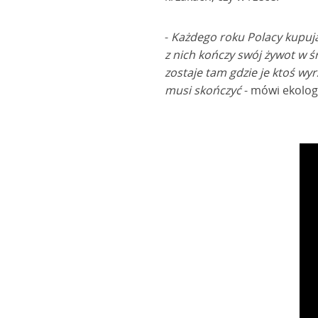
-
Każdego roku Polacy kupują
z nich kończy swój żywot w ś
zostaje tam gdzie je ktoś wyr
musi skończyć
- mówi ekolog