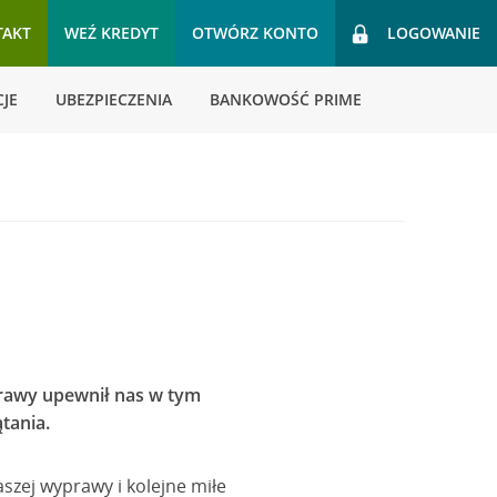
TAKT
WEŹ KREDYT
OTWÓRZ KONTO
LOGOWANIE
JE
UBEZPIECZENIA
BANKOWOŚĆ PRIME
yprawy upewnił nas w tym
tania.
szej wyprawy i kolejne miłe