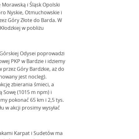
 Morawską i Śląsk Opolski
oro Nyskie, Otmuchowskie i
zez Góry Złote do Barda. W
 Kłodzkiej w pobliżu
p Górskiej Odysei poprowadzi
jowej PKP w Bardzie i idziemy
w przez Góry Bardzkie, aż do
nowany jest nocleg).
kcję zbierania śmieci, a
ą Sowę (1015 m npm) i
my pokonać 65 km i 2,5 tys.
łu w akcji prosimy wysyłać
lakami Karpat i Sudetów ma