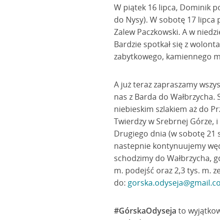
W piątek 16 lipca, Dominik 
do Nysy). W sobotę 17 lipca 
Zalew Paczkowski. A w niedzi
Bardzie spotkał się z wolonta
zabytkowego, kamiennego m
A już teraz zapraszamy wszys
nas z Barda do Wałbrzycha. S
niebieskim szlakiem aż do Pr
Twierdzy w Srebrnej Górze, i
Drugiego dnia (w sobotę 21 s
nastepnie kontynuujemy wę
schodzimy do Wałbrzycha, gd
m. podejść oraz 2,3 tys. m. 
do:
gorska.odyseja@gmail.c
#GórskaOdyseja
to wyjątkow