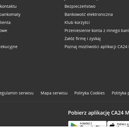
 kontaktu
Bezpieczeństwo
 bankomaty
Bankowość elektroniczna
lienta
Klub korzyści
sowe
Przeniesienie konta z innego ban
r
Załóż firmę i zyskaj
zekucyjne
Poznaj możliwości aplikacji CA24
egulamin serwisu
Mapa serwisu
Polityka
Cookies
Polityka
Pobierz aplikację CA24 