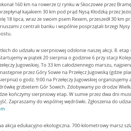
pokonał 160 km na rowerze (z rynku w Skoczowie przez Bramę
przepłynął kajakiem 30 km pod prąd Nysą Kłodzką przez Jezi
elę 18 lipca, wraz ze swoim psem Rexem, przeszedł 30 km pr
riuszami z centrali banku i wspólnie posprzątali brzegi Nysy
ostu.
tkich do udziału w sierpniowej odsłonie naszej akcji. 8. eta
tartujemy w piątek 20 sierpnia o godzinie 6 przy stacji Kole
zełęczy Jugowskiej. To 33 km całodziennego marszu, najpier
 następnie przez Góry Sowie na Przełęcz Jugowską (gdzie pla
ierpnia) o godz. 9:00 na Przełęczy Jugowskiej organizujemy a
drówkę grzbietem Gór Sowich. Zdobywamy po drodze Wielk
zie kończymy sierpniowy etap. W sumie przez dwa dni musi
zejść. Zapraszamy do wspólnej wędrówki. Zgłoszenia do udzia
om
a akcja edukacyjno-ekologiczna. 700-kilometrowy marsz sz