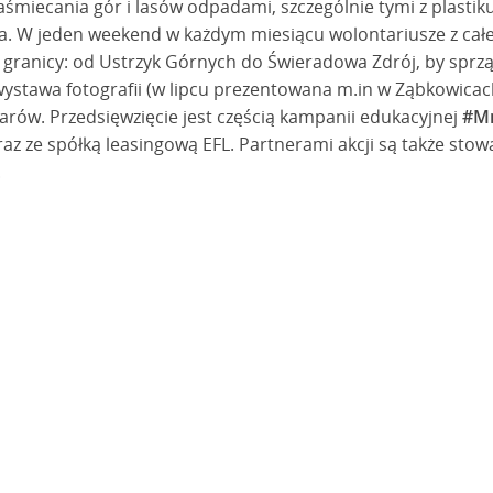
miecania gór i lasów odpadami, szczególnie tymi z plastiku
a. W jeden weekend w każdym miesiącu wolontariusze z całe
granicy: od Ustrzyk Górnych do Świeradowa Zdrój, by sprząta
ystawa fotografii (w lipcu prezentowana m.in w Ząbkowicach 
arów. Przedsięwzięcie jest częścią kampanii edukacyjnej
#Mn
raz ze spółką leasingową EFL. Partnerami akcji są także sto
.