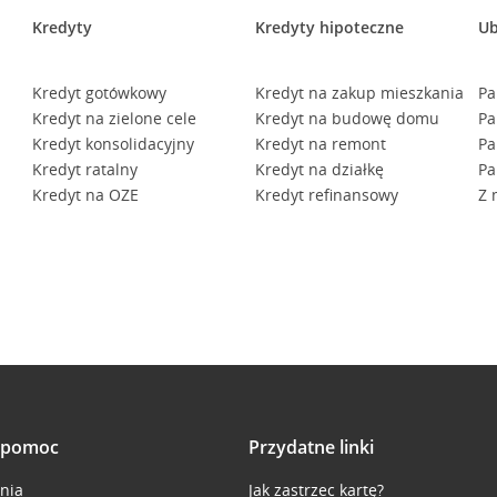
Kredyty
Kredyty hipoteczne
Ub
Kredyt gotówkowy
Kredyt na zakup mieszkania
Pa
Kredyt na zielone cele
Kredyt na budowę domu
Pa
Kredyt konsolidacyjny
Kredyt na remont
Pa
Kredyt ratalny
Kredyt na działkę
Pa
Kredyt na OZE
Kredyt refinansowy
Z 
i pomoc
Przydatne linki
inia
Jak zastrzec kartę?