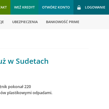
TAKT
WEŹ KREDYT
OTWÓRZ KONTO
LOGOWANIE
JE
UBEZPIECZENIA
BANKOWOŚĆ PRIME
już w Sudetach
óżnik pokonał 220
asów plastikowymi odpadami.