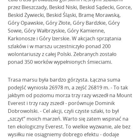
przez Bieszczady, Beskid Niski, Beskid Sądecki, Gorce,
Beskid Żywiecki, Beskid Śląski, Bramę Morawską,
Góry Opawskie, Góry Złote, Góry Bardzkie, Góry
Sowie, Góry Wałbrzyskie, Góry Kamienne,
Karkonosze i Góry Izerskie. W akcjach sprzątania
szlaków i w marszu uczestniczyło ponad 200
wolontariuszy z całej Polski. Zebranych zostało
ponad 350 worków wypełnionych śmieciami.
Trasa marsu była bardzo górzysta. Łączna suma
podejść wyniosła 26978 m, a zejść 26819 m. - To tak
jakbym od poziomu morza trzy razy wszedł na Mount
Everest i trzy razy zszedł - porównuje Dominik
Dobrowolski. - Cel akcji, czyli czyste szlaki, to był
„szczyt” moich marzeń. Warto się zatem wspinać na
ten ekologiczny Everest. To wielkie wyzwanie, ale bez
wysiłku nie osiągniemy dobrego efektu - dodaje