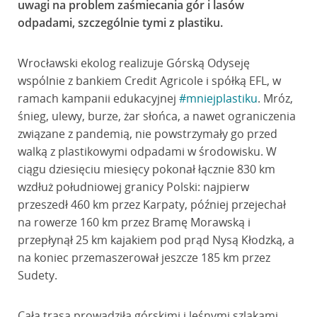
uwagi na problem zaśmiecania gór i lasów
odpadami, szczególnie tymi z plastiku.
Wrocławski ekolog realizuje Górską Odyseję
wspólnie z bankiem Credit Agricole i spółką EFL, w
ramach kampanii edukacyjnej
#mniejplastiku
. Mróz,
śnieg, ulewy, burze, żar słońca, a nawet ograniczenia
związane z pandemią, nie powstrzymały go przed
walką z plastikowymi odpadami w środowisku. W
ciągu dziesięciu miesięcy pokonał łącznie 830 km
wzdłuż południowej granicy Polski: najpierw
przeszedł 460 km przez Karpaty, później przejechał
na rowerze 160 km przez Bramę Morawską i
przepłynął 25 km kajakiem pod prąd Nysą Kłodzką, a
na koniec przemaszerował jeszcze 185 km przez
Sudety.
Cała trasa prowadziła górskimi i leśnymi szlakami