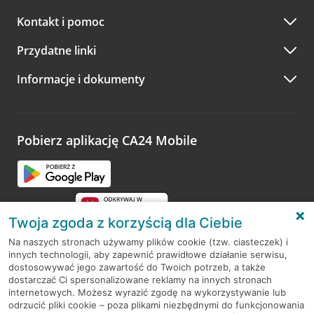
Kontakt i pomoc
Przydatne linki
Informacje i dokumenty
Pobierz aplikację CA24 Mobile
Twoja zgoda z korzyścią dla Ciebie
Na naszych stronach używamy plików cookie (tzw. ciasteczek) i
innych technologii, aby zapewnić prawidłowe działanie serwisu,
RODO
dostosowywać jego zawartość do Twoich potrzeb, a także
dostarczać Ci spersonalizowane reklamy na innych stronach
Regulamin serwisu
internetowych. Możesz wyrazić zgodę na wykorzystywanie lub
odrzucić pliki cookie – poza plikami niezbędnymi do funkcjonowania