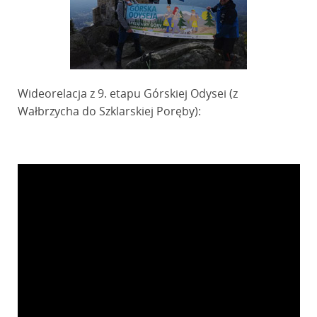
Wideorelacja z 9. etapu Górskiej Odysei (z
Wałbrzycha do Szklarskiej Poręby):