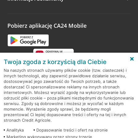
Zachęcamy do podzielenia się z nami opinią o wizycie.
Wystarczy przejść na stronę
Oceń wizytę
, wyszukać
odwiedzoną placówkę i wypełnić formularz w ramach
platformy Profil Firmy w Google. Dziękujemy za wszystkie
opinie.
Pobierz aplikację CA24 Mobile
Przejdź do pytania
Twoja zgoda z korzyścią dla Ciebie
Na naszych stronach używamy plików cookie (tzw. ciasteczek) i
innych technologii, aby zapewnić prawidłowe działanie serwisu,
RODO
dostosowywać jego zawartość do Twoich potrzeb, a także
dostarczać Ci spersonalizowane reklamy na innych stronach
Regulamin serwisu
internetowych. Możesz wyrazić zgodę na wykorzystywanie lub
odrzucić pliki cookie – poza plikami niezbędnymi do funkcjonowania
Mapa serwisu
serwisu. Zgody są dobrowolne i możesz je wycofać w każdym
momencie. Wyrażenie zgody sprawi, że będziemy mogli
Polityka
Cookies
prezentować Ci lepiej dopasowane treści i oferty na tej i innych
stronach Credit Agricole.
Polityka prywatności
Analityka
Dopasowanie treści i ofert na stronie
Marketing wykonywany przez strony trzecie