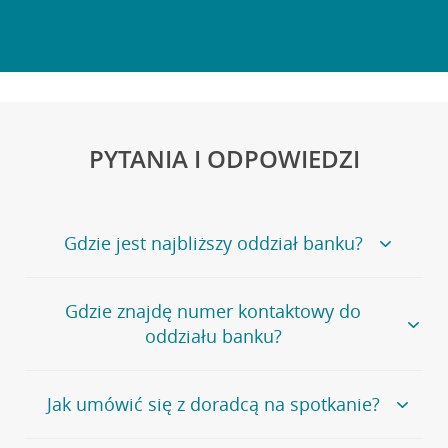
PYTANIA I ODPOWIEDZI
Gdzie jest najbliższy oddział banku?
Jeśli szukasz oddziału naszego banku, zapraszamy na
Gdzie znajdę numer kontaktowy do
stronę
Placówki i bankomaty
, na której znajduje się
oddziału banku?
wygodna wyszukiwarka.
Alternatywnie, możesz skorzystać z pełnej
listy naszych
oddziałów
.
Bank Credit Agricole nie udostępnia ogólnego numeru
Jak umówić się z doradcą na spotkanie?
telefonu do placówki bankowej.
Przejdź do pytania