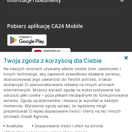
Informacje i dokumenty
Zachęcamy do podzielenia się z nami opinią o wizycie.
Wystarczy przejść na stronę
Oceń wizytę
, wyszukać
odwiedzoną placówkę i wypełnić formularz w ramach
platformy Profil Firmy w Google. Dziękujemy za wszystkie
opinie.
Pobierz aplikację CA24 Mobile
Przejdź do pytania
Twoja zgoda z korzyścią dla Ciebie
Na naszych stronach używamy plików cookie (tzw. ciasteczek) i
innych technologii, aby zapewnić prawidłowe działanie serwisu,
RODO
dostosowywać jego zawartość do Twoich potrzeb, a także
dostarczać Ci spersonalizowane reklamy na innych stronach
Regulamin serwisu
internetowych. Możesz wyrazić zgodę na wykorzystywanie lub
odrzucić pliki cookie – poza plikami niezbędnymi do funkcjonowania
Mapa serwisu
serwisu. Zgody są dobrowolne i możesz je wycofać w każdym
momencie. Wyrażenie zgody sprawi, że będziemy mogli
Polityka
Cookies
prezentować Ci lepiej dopasowane treści i oferty na tej i innych
stronach Credit Agricole.
Polityka prywatności
Analityka
Dopasowanie treści i ofert na stronie