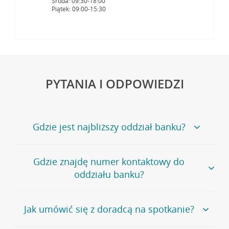
Środa: 09:30-18:00
Piątek: 09:00-15:30
PYTANIA I ODPOWIEDZI
Gdzie jest najbliższy oddział banku?
Jeśli szukasz oddziału naszego banku, zapraszamy na
Gdzie znajdę numer kontaktowy do
stronę
Placówki i bankomaty
, na której znajduje się
oddziału banku?
wygodna wyszukiwarka.
Alternatywnie, możesz skorzystać z pełnej
listy naszych
oddziałów
.
Bank Credit Agricole nie udostępnia ogólnego numeru
Jak umówić się z doradcą na spotkanie?
telefonu do placówki bankowej.
Przejdź do pytania