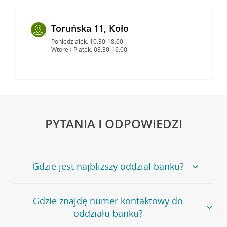
Toruńska 11, Koło
Poniedziałek: 10:30-18:00
Wtorek-Piątek: 08:30-16:00
PYTANIA I ODPOWIEDZI
Gdzie jest najbliższy oddział banku?
Jeśli szukasz oddziału naszego banku, zapraszamy na
Gdzie znajdę numer kontaktowy do
stronę
Placówki i bankomaty
, na której znajduje się
oddziału banku?
wygodna wyszukiwarka.