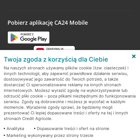
Wystarczy przejść na stronę
Oceń wizytę
, wyszukać
odwiedzoną placówkę i wypełnić formularz w ramach
platformy Profil Firmy w Google. Dziękujemy za wszystkie
opinie.
Pobierz aplikację CA24 Mobile
Przejdź do pytania
Twoja zgoda z korzyścią dla Ciebie
Na naszych stronach używamy plików cookie (tzw. ciasteczek) i
innych technologii, aby zapewnić prawidłowe działanie serwisu,
RODO
dostosowywać jego zawartość do Twoich potrzeb, a także
dostarczać Ci spersonalizowane reklamy na innych stronach
Regulamin serwisu
internetowych. Możesz wyrazić zgodę na wykorzystywanie lub
odrzucić pliki cookie – poza plikami niezbędnymi do funkcjonowania
Mapa serwisu
serwisu. Zgody są dobrowolne i możesz je wycofać w każdym
momencie. Wyrażenie zgody sprawi, że będziemy mogli
Polityka
Cookies
prezentować Ci lepiej dopasowane treści i oferty na tej i innych
stronach Credit Agricole.
Polityka prywatności
Analityka
Dopasowanie treści i ofert na stronie
Marketing wykonywany przez strony trzecie