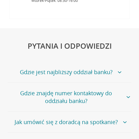
Wtorek-Piątek: 08:30-16:00
PYTANIA I ODPOWIEDZI
Gdzie jest najbliższy oddział banku?
Jeśli szukasz oddziału naszego banku, zapraszamy na
Gdzie znajdę numer kontaktowy do
stronę
Placówki i bankomaty
, na której znajduje się
oddziału banku?
wygodna wyszukiwarka.
Alternatywnie, możesz skorzystać z pełnej
listy naszych
oddziałów
.
Bank Credit Agricole nie udostępnia ogólnego numeru
Jak umówić się z doradcą na spotkanie?
telefonu do placówki bankowej.
Przejdź do pytania
Polecamy skorzystanie z możliwości wcześniejszego