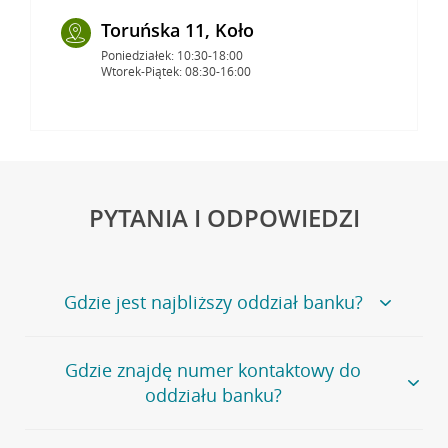
Toruńska 11, Koło
Poniedziałek: 10:30-18:00
Wtorek-Piątek: 08:30-16:00
PYTANIA I ODPOWIEDZI
Gdzie jest najbliższy oddział banku?
Jeśli szukasz oddziału naszego banku, zapraszamy na
Gdzie znajdę numer kontaktowy do
stronę
Placówki i bankomaty
, na której znajduje się
oddziału banku?
wygodna wyszukiwarka.
Alternatywnie, możesz skorzystać z pełnej
listy naszych