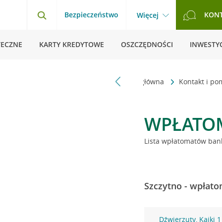
Bezpieczeństwo
KON
Więcej
TECZNE
KARTY KREDYTOWE
OSZCZĘDNOŚCI
INWESTYC
Strona główna
Kontakt i p
WPŁATO
Lista wpłatomatów bank
Szczytno - wpłato
Dźwierzuty, Kajki 1