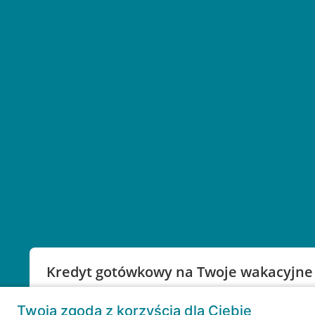
Kredyt gotówkowy na Twoje wakacyjne
Weź kredyt na to co ważne. Twoje marzenia nie mu
Twoja zgoda z korzyścią dla Ciebie
RRSO: 9,6%