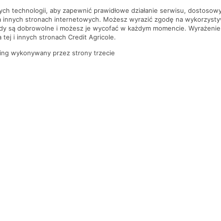
nych technologii, aby zapewnić prawidłowe działanie serwisu, dostoso
a innych stronach internetowych. Możesz wyrazić zgodę na wykorzystywa
ody są dobrowolne i możesz je wycofać w każdym momencie. Wyrażenie
tej i innych stronach Credit Agricole.
ing wykonywany przez strony trzecie
PYTANIA I ODPOWIEDZI