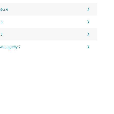
ści 6
 3
 3
wa Jagiełły 7