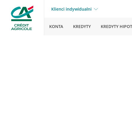
Klienci indywidualni
KONTA
KREDYTY
KREDYTY HIPO