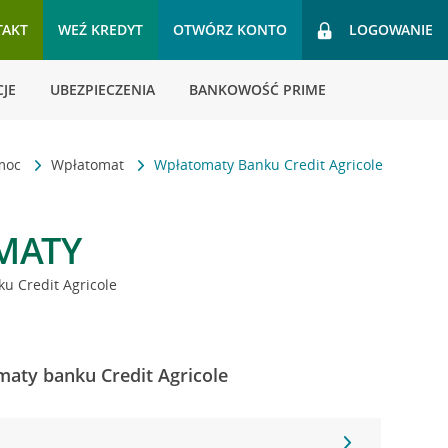
TAKT
WEŹ KREDYT
OTWÓRZ KONTO
LOGOWANIE
JE
UBEZPIECZENIA
BANKOWOŚĆ PRIME
omoc
Wpłatomat
Wpłatomaty Banku Credit Agricole
MATY
u Credit Agricole
maty banku Credit Agricole