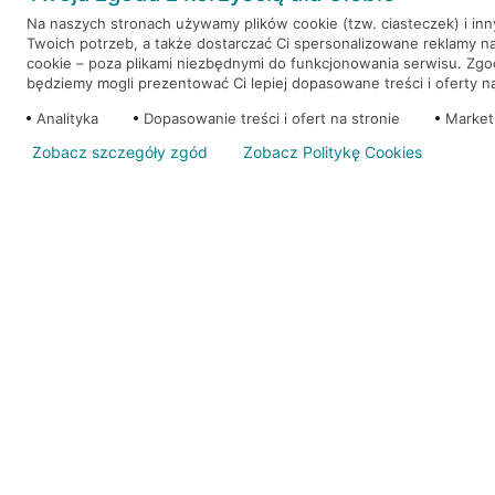
Na naszych stronach używamy plików cookie (tzw. ciasteczek) i in
Twoich potrzeb, a także dostarczać Ci spersonalizowane reklamy n
WEŹ KREDYT
NOTA PRAWNA
cookie – poza plikami niezbędnymi do funkcjonowania serwisu. Zg
będziemy mogli prezentować Ci lepiej dopasowane treści i oferty na 
Analityka
Dopasowanie treści i ofert na stronie
Market
Zobacz szczegóły zgód
Zobacz Politykę Cookies