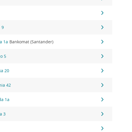
 9
da 1a
Bankomat (Santander)
go 5
ka 20
nia 42
da 1a
a 3
9