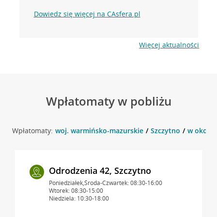
Dowiedz się więcej na CAsfera.pl
Więcej aktualności
Wpłatomaty w pobliżu
Wpłatomaty:
woj. warmińsko-mazurskie
Szczytno
w okolicy
Odrodzenia 42, Szczytno
Poniedziałek,Środa-Czwartek: 08:30-16:00
Wtorek: 08:30-15:00
Niedziela: 10:30-18:00