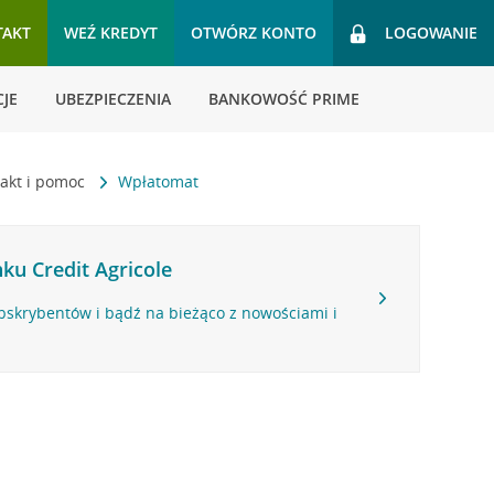
TAKT
WEŹ KREDYT
OTWÓRZ KONTO
LOGOWANIE
JE
UBEZPIECZENIA
BANKOWOŚĆ PRIME
akt i pomoc
Wpłatomat
ku Credit Agricole
bskrybentów i bądź na bieżąco z nowościami i