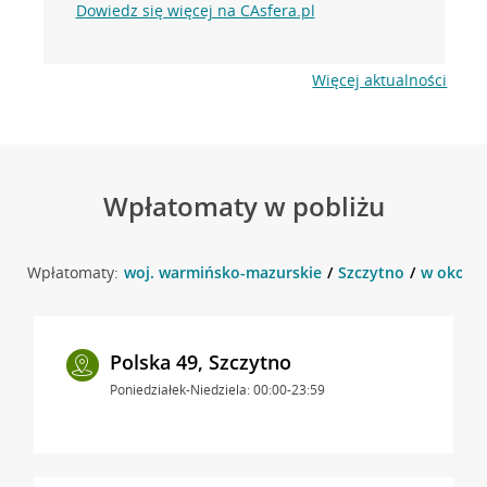
Dowiedz się więcej na CAsfera.pl
Więcej aktualności
Wpłatomaty w pobliżu
Wpłatomaty:
woj. warmińsko-mazurskie
Szczytno
w okolic
Polska 49, Szczytno
Poniedziałek-Niedziela: 00:00-23:59