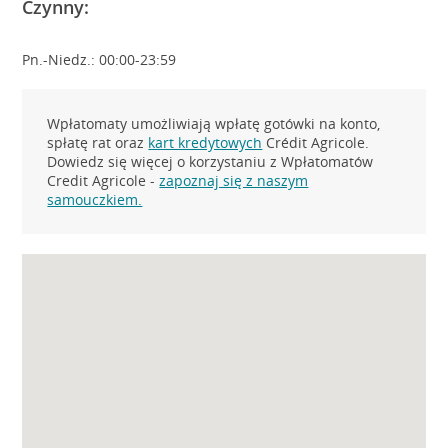
Czynny:
Pn.-Niedz.: 00:00-23:59
Wpłatomaty umożliwiają wpłatę gotówki na konto,
spłatę rat oraz
kart kredytowych
Crédit Agricole.
Dowiedz się więcej o korzystaniu z Wpłatomatów
Credit Agricole -
zapoznaj się z naszym
samouczkiem.