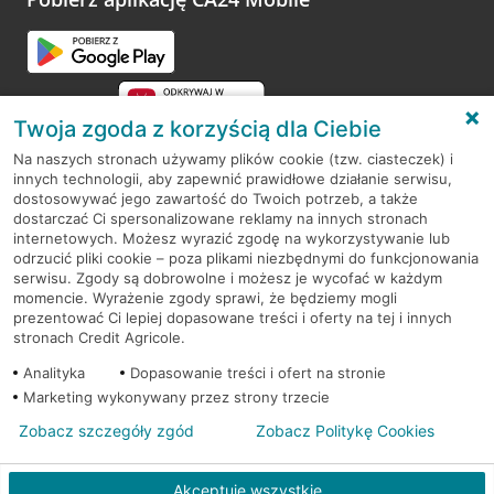
Przejdź do pytania
Twoja zgoda z korzyścią dla Ciebie
Na naszych stronach używamy plików cookie (tzw. ciasteczek) i
innych technologii, aby zapewnić prawidłowe działanie serwisu,
RODO
dostosowywać jego zawartość do Twoich potrzeb, a także
dostarczać Ci spersonalizowane reklamy na innych stronach
Regulamin serwisu
internetowych. Możesz wyrazić zgodę na wykorzystywanie lub
odrzucić pliki cookie – poza plikami niezbędnymi do funkcjonowania
Mapa serwisu
serwisu. Zgody są dobrowolne i możesz je wycofać w każdym
momencie. Wyrażenie zgody sprawi, że będziemy mogli
Polityka
Cookies
prezentować Ci lepiej dopasowane treści i oferty na tej i innych
stronach Credit Agricole.
Polityka prywatności
Analityka
Dopasowanie treści i ofert na stronie
Marketing wykonywany przez strony trzecie
Zobacz szczegóły zgód
Zobacz Politykę Cookies
© 2026 Credit Agricole Bank Polska S.A. Wszelkie prawa zastrzeżone
Akceptuję wszystkie