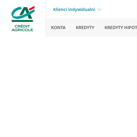
Klienci indywidualni
KONTA
KREDYTY
KREDYTY HIPO