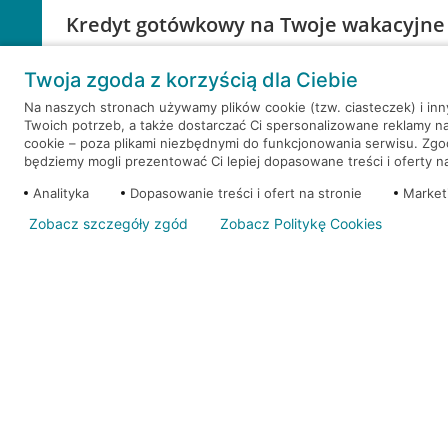
Kredyt gotówkowy na Twoje wakacyjne
Weź kredyt na to co ważne. Twoje marzenia nie mu
Twoja zgoda z korzyścią dla Ciebie
RRSO: 9,6%
Na naszych stronach używamy plików cookie (tzw. ciasteczek) i in
Twoich potrzeb, a także dostarczać Ci spersonalizowane reklamy n
WEŹ KREDYT
NOTA PRAWNA
cookie – poza plikami niezbędnymi do funkcjonowania serwisu. Zg
będziemy mogli prezentować Ci lepiej dopasowane treści i oferty na 
Analityka
Dopasowanie treści i ofert na stronie
Market
Zobacz szczegóły zgód
Zobacz Politykę Cookies