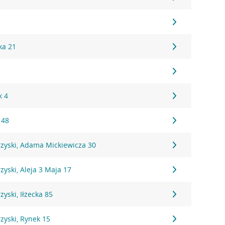
ka 21
k 4
 48
rzyski, Adama Mickiewicza 30
zyski, Aleja 3 Maja 17
yski, Iłżecka 85
zyski, Rynek 15