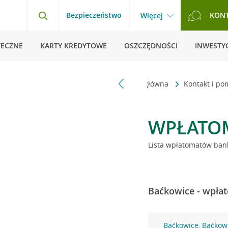
Bezpieczeństwo
KON
Więcej
TECZNE
KARTY KREDYTOWE
OSZCZĘDNOŚCI
INWESTYC
Strona główna
Kontakt i p
WPŁATO
Lista wpłatomatów bank
Baćkowice - wpłat
Baćkowice, Baćkow