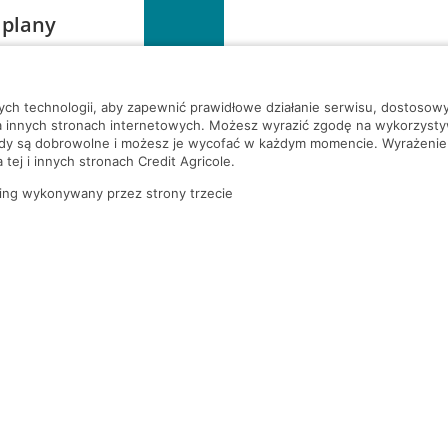
 plany
szą czekać!
nych technologii, aby zapewnić prawidłowe działanie serwisu, dostoso
a innych stronach internetowych. Możesz wyrazić zgodę na wykorzystywa
ody są dobrowolne i możesz je wycofać w każdym momencie. Wyrażenie
tej i innych stronach Credit Agricole.
ing wykonywany przez strony trzecie