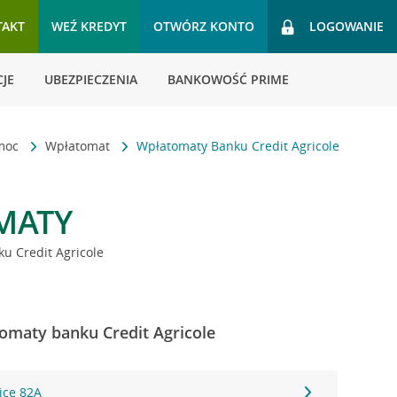
TAKT
WEŹ KREDYT
OTWÓRZ KONTO
LOGOWANIE
JE
UBEZPIECZENIA
BANKOWOŚĆ PRIME
omoc
Wpłatomat
Wpłatomaty Banku Credit Agricole
MATY
u Credit Agricole
omaty banku Credit Agricole
ice 82A